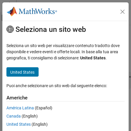
Vai al contenuto
MATLAB Help Center
Attiva/disattiva menu di navigazione off
Seleziona un sito web
Contenuto principale
Pagina iniziale della documentazione
ssWriteRTWScalarParam
Simulink
Seleziona un sito web per visualizzare contenuto tradotto dove
Block and Blockset Authoring
Write a scalar parameter to the
file
disponibile e vedere eventi e offerte locali. In base alla tua area
.rtw
model
Author Block Algorithms
geografica, ti consigliamo di selezionare:
United States
.
Syntax
Author Blocks Using C/C++
Author Blocks Using C MEX S-Functions
United States
int_T ssWriteRTWScalarParam(SimStruct *S,  const char_T *
Configure C/C++ S-Function Features
Puoi anche selezionare un sito web dal seguente elenco:
ssWriteRTWScalarParam
Arguments
Americhe
ON THIS PAGE
Syntax
América Latina
(Español)
S
Arguments
SimStruct that represents an
S-Function
block.
Canada
(English)
Returns
United States
(English)
Description
name