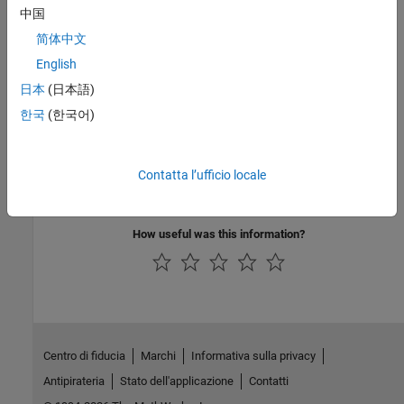
Languages
中国
简体中文
C, C++
English
See Also
日本
(日本語)
한국
(한국어)
mdlRTW
Version History
Contatta l’ufficio locale
Introduced before R2006a
How useful was this information?
Centro di fiducia
Marchi
Informativa sulla privacy
Antipirateria
Stato dell'applicazione
Contatti