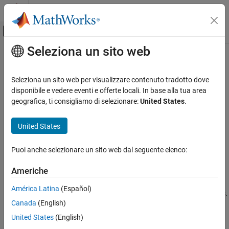
Vai al contenuto
MATLAB Help Center
Attiva/disattiva menu di navigazione off
Seleziona un sito web
Contenuto principale
Pagina iniziale della documentazione
findSfunctions
Simulink
Seleziona un sito web per visualizzare contenuto tradotto dove
Block and Blockset Authoring
Find and return all eligible S-functions in a model
disponibile e vedere eventi e offerte locali. In base alla tua area
Author Block Algorithms
geografica, ti consigliamo di selezionare:
United States
.
expand all in page
Author Blocks Using C/C++
Syntax
Author Blocks Using C MEX S-Functions
United States
Debug and Analyze Quality of S-Functions
sfuns = Simulink.sfunction.analyzer.findSfunctions(model)
Puoi anche selezionare un sito web dal seguente elenco:
findSfunctions
Description
Americhe
ON THIS PAGE
= Simulink.sfunction.analyzer.findSfunctions(
)
sfuns
model
Syntax
América Latina
(Español)
returns all eligible S-functions in a model for the S-function checks.
Description
Canada
(English)
Rules are applied to filter out all ineligible S-functions.
Input Arguments
United States
(English)
Output Arguments
Input Arguments