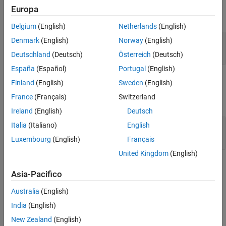
Version History
Europa
expand all
See Also
Belgium
(English)
Netherlands
(English)
—
A Simulink model or library in path
Denmark
(English)
Norway
(English)
model
character vector
|
string vector
Deutschland
(Deutsch)
Österreich
(Deutsch)
España
(Español)
Portugal
(English)
Output Arguments
Finland
(English)
Sweden
(English)
France
(Français)
Switzerland
expand all
Ireland
(English)
Deutsch
— A list of all eligible S-functions
Italia
(Italiano)
English
sfuns
cell array of character vectors
Luxembourg
(English)
Français
United Kingdom
(English)
Version History
Asia-Pacifico
Introduced in R2017b
Australia
(English)
See Also
India
(English)
New Zealand
(English)
|
|
|
Simulink.sfunction.Analyzer
run
generateReport