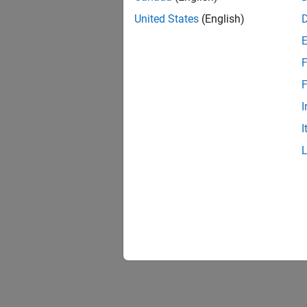
United States
(English)
F
F
I
I