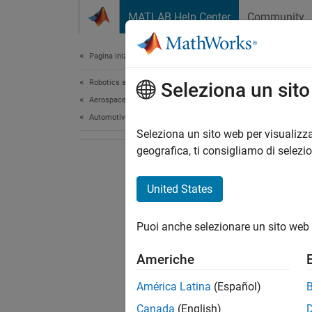
Vai al contenuto
MATLAB Help Center
Community
Document
Pagina iniziale della documentazione
Robotics and Autonomous Systems
Seleziona un sit
Aerospace and Defense
Automotive
Seleziona un sito web per visualizza
geografica, ti consigliamo di selezi
United States
Puoi anche selezionare un sito web 
Americhe
América Latina
(Español)
Canada
(English)