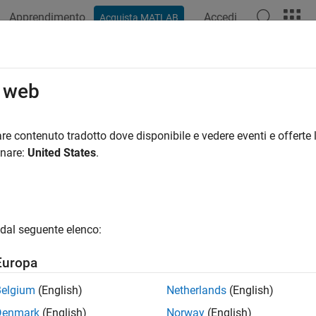
Apprendimento
Accedi
Acquista MATLAB
ation
Examples
Functions
Blocks
Scenes
Videos
o web
re contenuto tradotto dove disponibile e vedere eventi e offerte l
How useful was this informat
onare:
United States
.
dal seguente elenco:
Europa
Belgium
(English)
Netherlands
(English)
Denmark
(English)
Norway
(English)