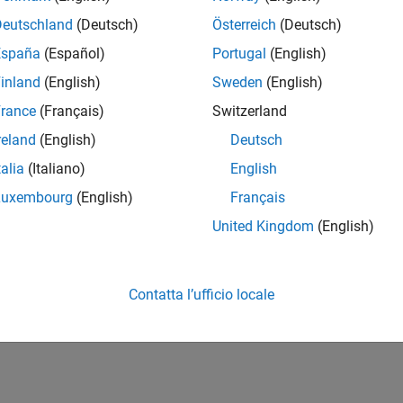
Deutschland
(Deutsch)
Österreich
(Deutsch)
España
(Español)
Portugal
(English)
inland
(English)
Sweden
(English)
rance
(Français)
Switzerland
reland
(English)
Deutsch
talia
(Italiano)
English
Luxembourg
(English)
Français
United Kingdom
(English)
Contatta l’ufficio locale