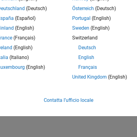
Deutschland
(Deutsch)
Österreich
(Deutsch)
España
(Español)
Portugal
(English)
inland
(English)
Sweden
(English)
rance
(Français)
Switzerland
reland
(English)
Deutsch
talia
(Italiano)
English
Luxembourg
(English)
Français
United Kingdom
(English)
Contatta l’ufficio locale