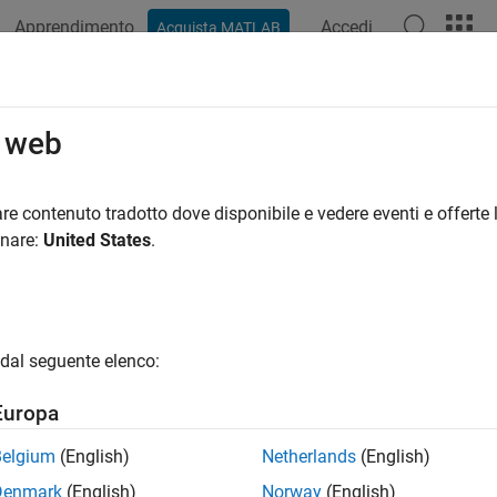
Apprendimento
Accedi
Acquista MATLAB
ation
Examples
Functions
Blocks
Scenes
Videos
o web
re contenuto tradotto dove disponibile e vedere eventi e offerte l
How useful was this informat
onare:
United States
.
dal seguente elenco:
Europa
Belgium
(English)
Netherlands
(English)
Denmark
(English)
Norway
(English)