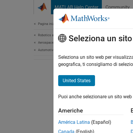
Vai al contenuto
MATLAB Help Center
Community
Document
Pagina iniziale della documentazione
Robotics and Autonomous Systems
Seleziona un sit
Aerospace and Defense
Automotive
Seleziona un sito web per visualizza
geografica, ti consigliamo di selezi
United States
Puoi anche selezionare un sito web 
Americhe
América Latina
(Español)
Canada
(English)