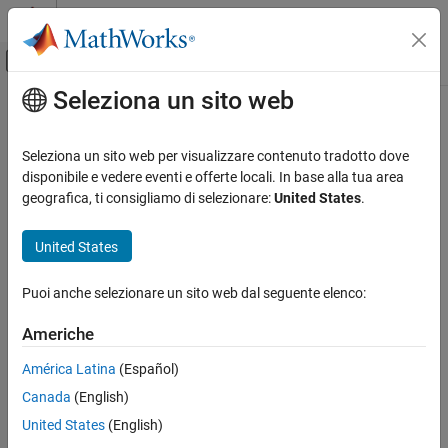
Vai al contenuto
MATLAB Help Center
Attiva/disattiva menu di navigazione off
Seleziona un sito web
Contenuto principale
Pagina iniziale della documentazione
Verification, Validation, and Test
Seleziona un sito web per visualizzare contenuto tradotto dove
disponibile e vedere eventi e offerte locali. In base alla tua area
How useful was this information?
geografica, ti consigliamo di selezionare:
United States
.
United States
Puoi anche selezionare un sito web dal seguente elenco:
Americhe
América Latina
(Español)
Canada
(English)
United States
(English)