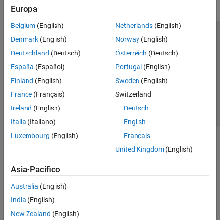
Europa
Belgium
(English)
Netherlands
(English)
Centro di fiducia
Marchi
Informativa sulla privacy
Denmark
(English)
Norway
(English)
Antipirateria
Stato dell'applicazione
Contatti
Deutschland
(Deutsch)
Österreich
(Deutsch)
© 1994-2026 The MathWorks, Inc.
España
(Español)
Portugal
(English)
Finland
(English)
Sweden
(English)
Seleziona u
Italia
France
(Français)
Switzerland
Ireland
(English)
Deutsch
Italia
(Italiano)
English
Luxembourg
(English)
Français
United Kingdom
(English)
Asia-Pacifico
Australia
(English)
India
(English)
New Zealand
(English)