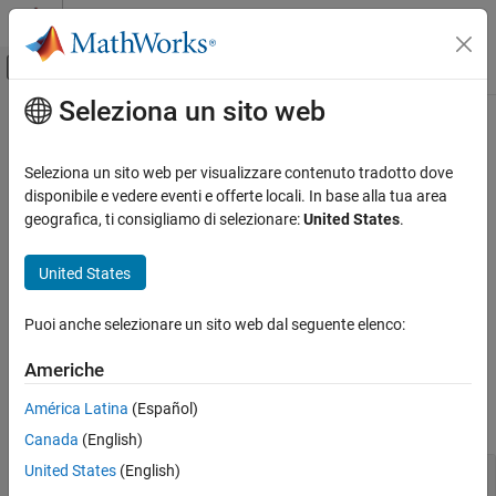
Vai al contenuto
MATLAB Help Center
Attiva/disattiva menu di navigazione off
Seleziona un sito web
Contenuto principale
Pagina iniziale della documentazione
ModelAdvisor.LineBreak
Verification, Validation, and Test
Seleziona un sito web per visualizzare contenuto tradotto dove
Insert line break
disponibile e vedere eventi e offerte locali. In base alla tua area
Simulink Check
geografica, ti consigliamo di selezionare:
United States
.
Customize Model Checks
expand all in page
Create Model Advisor Checks
Description
United States
ModelAdvisor.LineBreak
Use instances of the
class to insert line
ModelAdvisor.LineBreak
Puoi anche selezionare un sito web dal seguente elenco:
breaks in the Model Advisor outputs.
ON THIS PAGE
Description
Americhe
Examples
Examples
América Latina
(Español)
Version History
collapse all
Canada
(English)
See Also
United States
(English)
Insert Line Break