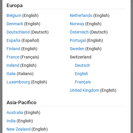
Europa
Insert a line break by using
.
ModelAdvisor.LineBreak
Belgium
(English)
Netherlands
(English)
Create a paragraph and add a line break between two lines of
Denmark
(English)
Norway
(English)
text.
Deutschland
(Deutsch)
Österreich
(Deutsch)
España
(Español)
Portugal
(English)
result = ModelAdvisor.Paragraph;

Finland
(English)
Sweden
(English)
addItem(result, [resultText1 ModelAdvisor.LineBreak re
France
(Français)
Switzerland
Ireland
(English)
Deutsch
Italia
(Italiano)
English
Version History
Luxembourg
(English)
Français
Introduced in R2006b
United Kingdom
(English)
See Also
Asia-Pacifico
Customize the Configuration of the Model Advisor Overview
Australia
(English)
India
(English)
Topics
New Zealand
(English)
Create Model Advisor Checks