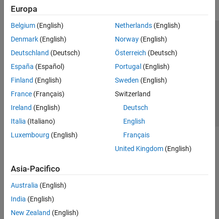
Europa
Belgium
(English)
Netherlands
(English)
Centro di fiducia
Marchi
Informativa sulla privacy
Denmark
(English)
Norway
(English)
Antipirateria
Stato dell'applicazione
Contatti
Deutschland
(Deutsch)
Österreich
(Deutsch)
© 1994-2026 The MathWorks, Inc.
España
(Español)
Portugal
(English)
Finland
(English)
Sweden
(English)
Seleziona u
Italia
France
(Français)
Switzerland
Ireland
(English)
Deutsch
Italia
(Italiano)
English
Luxembourg
(English)
Français
United Kingdom
(English)
Asia-Pacifico
Australia
(English)
India
(English)
New Zealand
(English)