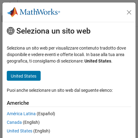
Vai al contenuto
MATLAB Help Center
Attiva/disattiva menu di navigazione off
Seleziona un sito web
Contenuto principale
Pagina iniziale della documentazione
Verification, Validation, and Test
Seleziona un sito web per visualizzare contenuto tradotto dove
disponibile e vedere eventi e offerte locali. In base alla tua area
geografica, ti consigliamo di selezionare:
United States
.
How useful was this information?
United States
Puoi anche selezionare un sito web dal seguente elenco:
Americhe
América Latina
(Español)
Canada
(English)
United States
(English)