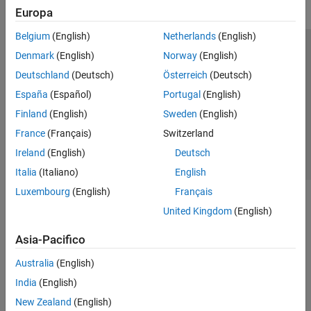
Europa
Belgium
(English)
Netherlands
(English)
Centro di fiducia
Marchi
Informativa sulla privacy
Denmark
(English)
Norway
(English)
Antipirateria
Stato dell'applicazione
Contatti
Deutschland
(Deutsch)
Österreich
(Deutsch)
© 1994-2026 The MathWorks, Inc.
España
(Español)
Portugal
(English)
Finland
(English)
Sweden
(English)
Seleziona u
Italia
France
(Français)
Switzerland
Ireland
(English)
Deutsch
Italia
(Italiano)
English
Luxembourg
(English)
Français
United Kingdom
(English)
Asia-Pacifico
Australia
(English)
India
(English)
New Zealand
(English)