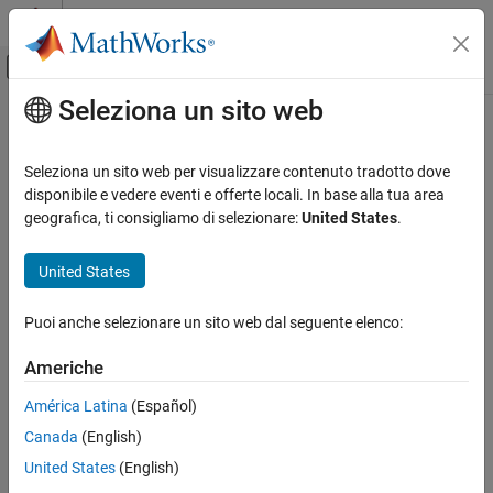
Vai al contenuto
MATLAB Help Center
Attiva/disattiva menu di navigazione off
Seleziona un sito web
Contenuto principale
Pagina iniziale della documentazione
Application Deployment
Seleziona un sito web per visualizzare contenuto tradotto dove
disponibile e vedere eventi e offerte locali. In base alla tua area
How useful was this information?
geografica, ti consigliamo di selezionare:
United States
.
United States
Puoi anche selezionare un sito web dal seguente elenco:
Americhe
América Latina
(Español)
Canada
(English)
United States
(English)