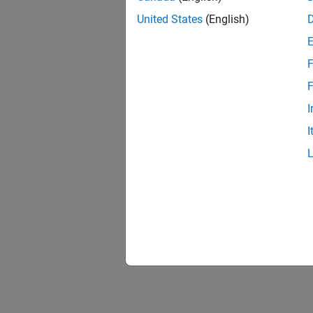
United States
(English)
F
F
I
I