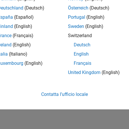
Deutschland
(Deutsch)
Österreich
(Deutsch)
España
(Español)
Portugal
(English)
inland
(English)
Sweden
(English)
rance
(Français)
Switzerland
reland
(English)
Deutsch
talia
(Italiano)
English
Luxembourg
(English)
Français
United Kingdom
(English)
Contatta l’ufficio locale