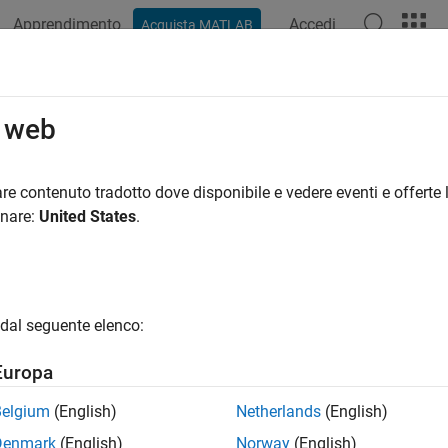
Apprendimento
Accedi
Acquista MATLAB
ation
Examples
Functions
Blocks
Apps
Videos
o web
re contenuto tradotto dove disponibile e vedere eventi e offerte l
How useful was this informat
onare:
United States
.
dal seguente elenco:
Europa
Belgium
(English)
Netherlands
(English)
Denmark
(English)
Norway
(English)