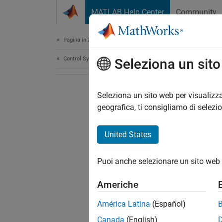
Vai al contenuto
MATLAB Help Center
Community
Document
Pagina iniziale della documentazione
Control Systems
Seleziona un sit
Seleziona un sito web per visualizza
geografica, ti consigliamo di selezi
United States
Puoi anche selezionare un sito web 
Americhe
América Latina
(Español)
Canada
(English)