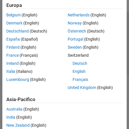
Europa
Belgium
(English)
Netherlands
(English)
Centro di fiducia
Marchi
Informativa sulla privacy
Denmark
(English)
Norway
(English)
Antipirateria
Stato dell'applicazione
Contatti
Deutschland
(Deutsch)
Österreich
(Deutsch)
© 1994-2026 The MathWorks, Inc.
España
(Español)
Portugal
(English)
Finland
(English)
Sweden
(English)
Seleziona u
Italia
France
(Français)
Switzerland
Ireland
(English)
Deutsch
Italia
(Italiano)
English
Luxembourg
(English)
Français
United Kingdom
(English)
Asia-Pacifico
Australia
(English)
India
(English)
New Zealand
(English)