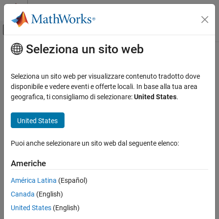
Vai al contenuto
MATLAB Help Center
Attiva/disattiva menu di navigazione off
Seleziona un sito web
Contenuto principale
Pagina iniziale della documentazione
Real-Time Simulation and Testing
Seleziona un sito web per visualizzare contenuto tradotto dove
disponibile e vedere eventi e offerte locali. In base alla tua area
geografica, ti consigliamo di selezionare:
United States
.
How useful was this information?
United States
Puoi anche selezionare un sito web dal seguente elenco:
Americhe
América Latina
(Español)
Canada
(English)
United States
(English)