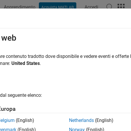
Apprendimento
Accedi
Acquista MATLAB
ation
Examples
Functions
Blocks
Apps
Videos
o web
re contenuto tradotto dove disponibile e vedere eventi e offerte l
How useful was this informat
onare:
United States
.
dal seguente elenco:
Europa
Belgium
(English)
Netherlands
(English)
Denmark
(English)
Norway
(English)