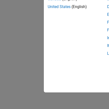
United States
(English)
F
F
I
I