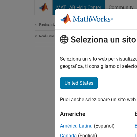
Vai al contenuto
MATLAB Help Center
Community
Document
Pagina iniziale della documentazione
Real-Time Simulation and Testing
Seleziona un sit
Seleziona un sito web per visualizza
geografica, ti consigliamo di selezi
United States
Puoi anche selezionare un sito web 
Americhe
América Latina
(Español)
Canada
(English)