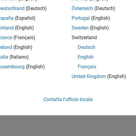
Deutschland
(Deutsch)
Österreich
(Deutsch)
España
(Español)
Portugal
(English)
inland
(English)
Sweden
(English)
rance
(Français)
Switzerland
reland
(English)
Deutsch
talia
(Italiano)
English
Luxembourg
(English)
Français
United Kingdom
(English)
Contatta l’ufficio locale