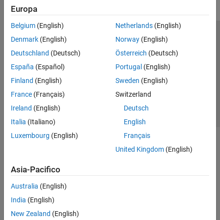
Europa
Belgium
(English)
Netherlands
(English)
Centro di fiducia
Marchi
Informativa sulla privacy
Denmark
(English)
Norway
(English)
Antipirateria
Stato dell'applicazione
Contatti
Deutschland
(Deutsch)
Österreich
(Deutsch)
© 1994-2026 The MathWorks, Inc.
España
(Español)
Portugal
(English)
Finland
(English)
Sweden
(English)
Seleziona u
Italia
France
(Français)
Switzerland
Ireland
(English)
Deutsch
Italia
(Italiano)
English
Luxembourg
(English)
Français
United Kingdom
(English)
Asia-Pacifico
Australia
(English)
India
(English)
New Zealand
(English)