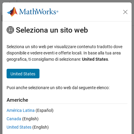
Vai al contenuto
MATLAB Help Center
Attiva/disattiva menu di navigazione off
Seleziona un sito web
Contenuto principale
Pagina iniziale della documentazione
Real-Time Simulation and Testing
Seleziona un sito web per visualizzare contenuto tradotto dove
disponibile e vedere eventi e offerte locali. In base alla tua area
How useful was this information?
geografica, ti consigliamo di selezionare:
United States
.
United States
Puoi anche selezionare un sito web dal seguente elenco:
Americhe
América Latina
(Español)
Canada
(English)
United States
(English)