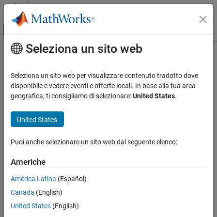
Vai al contenuto
MATLAB Help Center
Attiva/disattiva menu di navigazione off
Seleziona un sito web
Contenuto principale
Pagina iniziale della documentazione
Real-Time Simulation and Testing
Seleziona un sito web per visualizzare contenuto tradotto dove
disponibile e vedere eventi e offerte locali. In base alla tua area
How useful was this information?
geografica, ti consigliamo di selezionare:
United States
.
United States
Puoi anche selezionare un sito web dal seguente elenco:
Americhe
América Latina
(Español)
Canada
(English)
United States
(English)