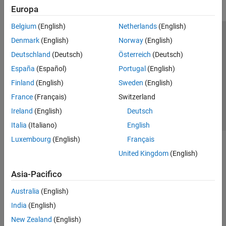
Europa
Belgium
(English)
Netherlands
(English)
Centro di fiducia
Marchi
Informativa sulla privacy
Denmark
(English)
Norway
(English)
Antipirateria
Stato dell'applicazione
Contatti
Deutschland
(Deutsch)
Österreich
(Deutsch)
© 1994-2026 The MathWorks, Inc.
España
(Español)
Portugal
(English)
Finland
(English)
Sweden
(English)
Seleziona u
Italia
France
(Français)
Switzerland
Ireland
(English)
Deutsch
Italia
(Italiano)
English
Luxembourg
(English)
Français
United Kingdom
(English)
Asia-Pacifico
Australia
(English)
India
(English)
New Zealand
(English)