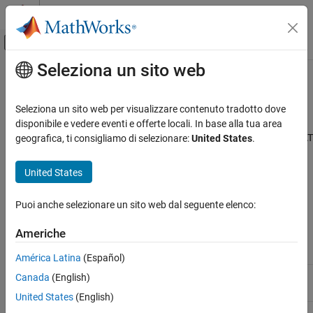
Vai al contenuto
MATLAB Help Center
Attiva/disattiva menu di navigazione off
Seleziona un sito web
Contenuto principale
Pagina iniziale della documentazione
EtherCAT
Data Types
Real-Time Simulation and Testing
Seleziona un sito web per visualizzare contenuto tradotto dove
®
®
The
Simulink
Real-Time™
EtherCAT
blocks directly support the
disponibile e vedere eventi e offerte locali. In base alla tua area
Simulink Real-Time
following EtherCAT data types. The software maps other EtherCAT
geografica, ti consigliamo di selezionare:
United States
.
Model Preparation for Real-Time Execution
data types to a byte array. The byte array requires explicit data
Communication Protocol Blocks
type conversion by using
Byte Pack
,
Byte Unpack
, or
S-function
United States
EtherCAT Protocol Blocks
blocks.
Puoi anche selezionare un sito web dal seguente elenco:
EtherCAT Data Types
Converted
EtherCAT Data
Data Type Size
Simulink Data
Americhe
Type
(bits)
Type
América Latina
(Español)
bit
1
uint8
Canada
(English)
United States
(English)
bit8
8
uint8