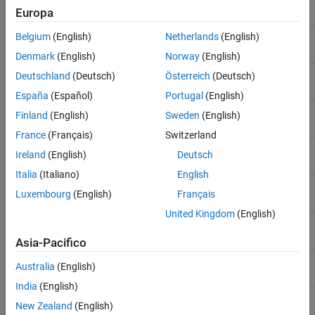
Europa
bitarr
8 (bit array)
uint8
Belgium
(English)
Netherlands
(English)
Denmark
(English)
Norway
(English)
bitarr16
16 (bit array)
uint16
Deutschland
(Deutsch)
Österreich
(Deutsch)
España
(Español)
Portugal
(English)
bitarr32
32 (bit array)
uint32
Finland
(English)
Sweden
(English)
France
(Français)
Switzerland
BOOL
1
Boolean
Ireland
(English)
Deutsch
Italia
(Italiano)
English
int8
8
int8
Luxembourg
(English)
Français
United Kingdom
(English)
int16
16
int16
Asia-Pacifico
int32
32
int32
Australia
(English)
India
(English)
int64
64
int64
New Zealand
(English)