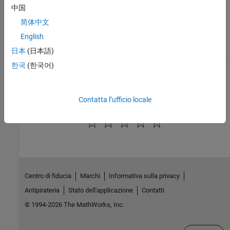
中国
uint8
8
uint8
简体中文
English
uint16
16
uint16
日本
(日本語)
한국
(한국어)
uint32
32
uint32
Contatta l’ufficio locale
How useful was this information?
Centro di fiducia
Marchi
Informativa sulla privacy
Antipirateria
Stato dell'applicazione
Contatti
© 1994-2026 The MathWorks, Inc.