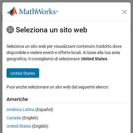
Vai al contenuto
MATLAB Help Center
Attiva/disattiva menu di navigazione off
Seleziona un sito web
Contenuto principale
Pagina iniziale della documentazione
Real-Time Simulation and Testing
Seleziona un sito web per visualizzare contenuto tradotto dove
disponibile e vedere eventi e offerte locali. In base alla tua area
geografica, ti consigliamo di selezionare:
United States
.
How useful was this information?
United States
Puoi anche selezionare un sito web dal seguente elenco:
Americhe
América Latina
(Español)
Canada
(English)
United States
(English)