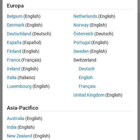
Europa
Belgium
(English)
Netherlands
(English)
Centro di fiducia
Marchi
Informativa sulla privacy
Denmark
(English)
Norway
(English)
Antipirateria
Stato dell'applicazione
Contatti
Deutschland
(Deutsch)
Österreich
(Deutsch)
© 1994-2026 The MathWorks, Inc.
España
(Español)
Portugal
(English)
Finland
(English)
Sweden
(English)
Seleziona u
Italia
France
(Français)
Switzerland
Ireland
(English)
Deutsch
Italia
(Italiano)
English
Luxembourg
(English)
Français
United Kingdom
(English)
Asia-Pacifico
Australia
(English)
India
(English)
New Zealand
(English)