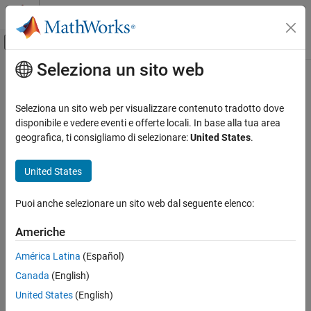
Vai al contenuto
MATLAB Help Center
Attiva/disattiva menu di navigazione off
Seleziona un sito web
Contenuto principale
Pagina iniziale della documentazione
Real-Time Simulation and Testing
Seleziona un sito web per visualizzare contenuto tradotto dove
disponibile e vedere eventi e offerte locali. In base alla tua area
geografica, ti consigliamo di selezionare:
United States
.
How useful was this information?
United States
Puoi anche selezionare un sito web dal seguente elenco:
Americhe
América Latina
(Español)
Canada
(English)
United States
(English)