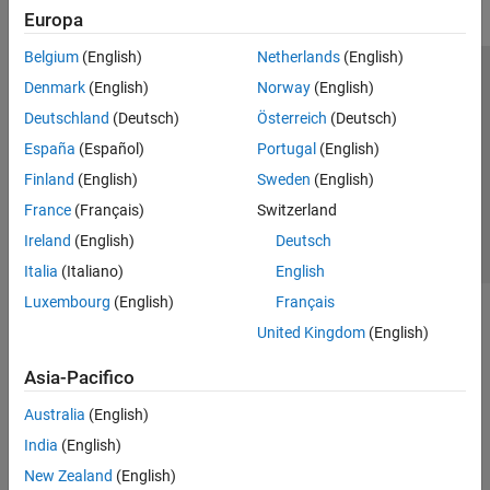
Europa
Belgium
(English)
Netherlands
(English)
Centro di fiducia
Marchi
Informativa sulla privacy
Denmark
(English)
Norway
(English)
Antipirateria
Stato dell'applicazione
Contatti
Deutschland
(Deutsch)
Österreich
(Deutsch)
© 1994-2026 The MathWorks, Inc.
España
(Español)
Portugal
(English)
Finland
(English)
Sweden
(English)
Seleziona u
Italia
France
(Français)
Switzerland
Ireland
(English)
Deutsch
Italia
(Italiano)
English
Luxembourg
(English)
Français
United Kingdom
(English)
Asia-Pacifico
Australia
(English)
India
(English)
New Zealand
(English)