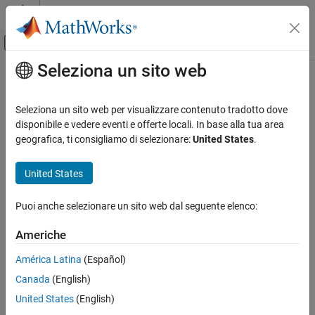
Vai al contenuto
MATLAB Help Center
Attiva/disattiva menu di navigazione off
Seleziona un sito web
Contenuto principale
Pagina iniziale della documentazione
Real-Time Simulation and Testing
Seleziona un sito web per visualizzare contenuto tradotto dove
disponibile e vedere eventi e offerte locali. In base alla tua area
geografica, ti consigliamo di selezionare:
United States
.
How useful was this information?
United States
Puoi anche selezionare un sito web dal seguente elenco:
Americhe
América Latina
(Español)
Canada
(English)
United States
(English)