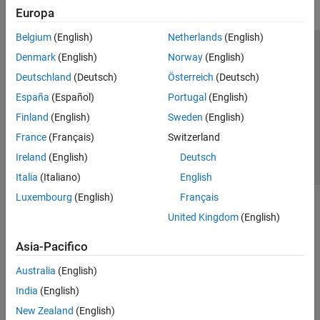
Europa
Belgium
(English)
Netherlands
(English)
Centro di fiducia
Marchi
Informativa sulla privacy
Denmark
(English)
Norway
(English)
Antipirateria
Stato dell'applicazione
Contatti
Deutschland
(Deutsch)
Österreich
(Deutsch)
© 1994-2026 The MathWorks, Inc.
España
(Español)
Portugal
(English)
Finland
(English)
Sweden
(English)
Seleziona u
Italia
France
(Français)
Switzerland
Ireland
(English)
Deutsch
Italia
(Italiano)
English
Luxembourg
(English)
Français
United Kingdom
(English)
Asia-Pacifico
Australia
(English)
India
(English)
New Zealand
(English)