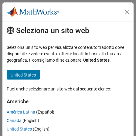
Vai al contenuto
MATLAB Help Center
Attiva/disattiva menu di navigazione off
Seleziona un sito web
Contenuto principale
Pagina iniziale della documentazione
Real-Time Simulation and Testing
Seleziona un sito web per visualizzare contenuto tradotto dove
disponibile e vedere eventi e offerte locali. In base alla tua area
geografica, ti consigliamo di selezionare:
United States
.
How useful was this information?
United States
Puoi anche selezionare un sito web dal seguente elenco:
Americhe
América Latina
(Español)
Canada
(English)
United States
(English)