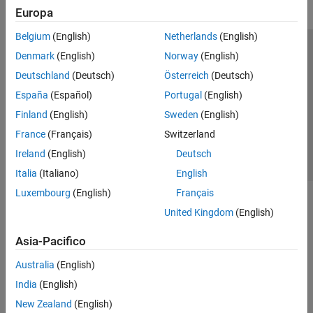
Europa
Belgium
(English)
Netherlands
(English)
Centro di fiducia
Marchi
Informativa sulla privacy
Denmark
(English)
Norway
(English)
Antipirateria
Stato dell'applicazione
Contatti
Deutschland
(Deutsch)
Österreich
(Deutsch)
© 1994-2026 The MathWorks, Inc.
España
(Español)
Portugal
(English)
Finland
(English)
Sweden
(English)
Seleziona u
Italia
France
(Français)
Switzerland
Ireland
(English)
Deutsch
Italia
(Italiano)
English
Luxembourg
(English)
Français
United Kingdom
(English)
Asia-Pacifico
Australia
(English)
India
(English)
New Zealand
(English)