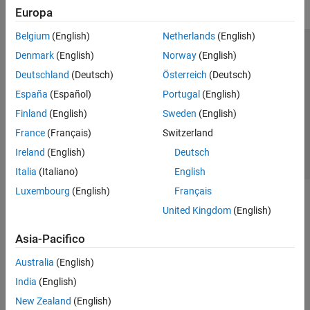
Europa
Belgium
(English)
Netherlands
(English)
Centro di fiducia
Marchi
Informativa sulla privacy
Denmark
(English)
Norway
(English)
Antipirateria
Stato dell'applicazione
Contatti
Deutschland
(Deutsch)
Österreich
(Deutsch)
© 1994-2026 The MathWorks, Inc.
España
(Español)
Portugal
(English)
Finland
(English)
Sweden
(English)
Seleziona u
Italia
France
(Français)
Switzerland
Ireland
(English)
Deutsch
Italia
(Italiano)
English
Luxembourg
(English)
Français
United Kingdom
(English)
Asia-Pacifico
Australia
(English)
India
(English)
New Zealand
(English)