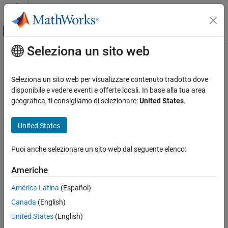
Vai al contenuto
MATLAB Help Center
Attiva/disattiva menu di navigazione off
Seleziona un sito web
Contenuto principale
Pagina iniziale della documentazione
Real-Time Simulation and Testing
Seleziona un sito web per visualizzare contenuto tradotto dove
disponibile e vedere eventi e offerte locali. In base alla tua area
geografica, ti consigliamo di selezionare:
United States
.
How useful was this information?
United States
Puoi anche selezionare un sito web dal seguente elenco:
Americhe
América Latina
(Español)
Canada
(English)
United States
(English)