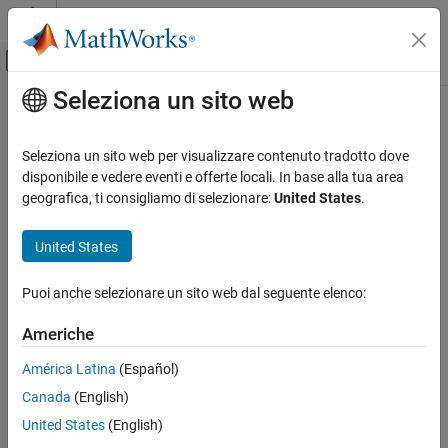
Vai al contenuto
MATLAB Help Center
Attiva/disattiva menu di navigazione off
Seleziona un sito web
Contenuto principale
Pagina iniziale della documentazione
Real-Time Simulation and Testing
Seleziona un sito web per visualizzare contenuto tradotto dove
disponibile e vedere eventi e offerte locali. In base alla tua area
geografica, ti consigliamo di selezionare:
United States
.
How useful was this information?
United States
Puoi anche selezionare un sito web dal seguente elenco:
Americhe
América Latina
(Español)
Canada
(English)
United States
(English)