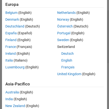
Europa
Belgium
(English)
Netherlands
(English)
Centro di fiducia
Marchi
Informativa sulla privacy
Denmark
(English)
Norway
(English)
Antipirateria
Stato dell'applicazione
Contatti
Deutschland
(Deutsch)
Österreich
(Deutsch)
© 1994-2026 The MathWorks, Inc.
España
(Español)
Portugal
(English)
Finland
(English)
Sweden
(English)
Seleziona u
Italia
France
(Français)
Switzerland
Ireland
(English)
Deutsch
Italia
(Italiano)
English
Luxembourg
(English)
Français
United Kingdom
(English)
Asia-Pacifico
Australia
(English)
India
(English)
New Zealand
(English)