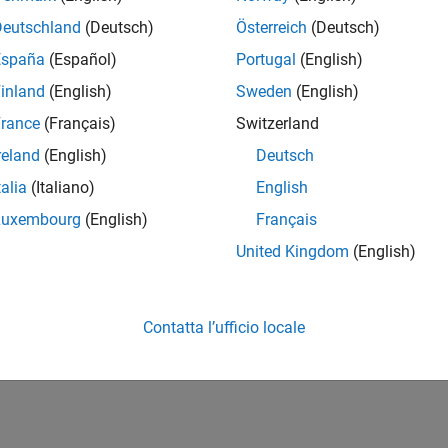
Deutschland
(Deutsch)
Österreich
(Deutsch)
España
(Español)
Portugal
(English)
inland
(English)
Sweden
(English)
rance
(Français)
Switzerland
reland
(English)
Deutsch
talia
(Italiano)
English
Luxembourg
(English)
Français
United Kingdom
(English)
Contatta l’ufficio locale