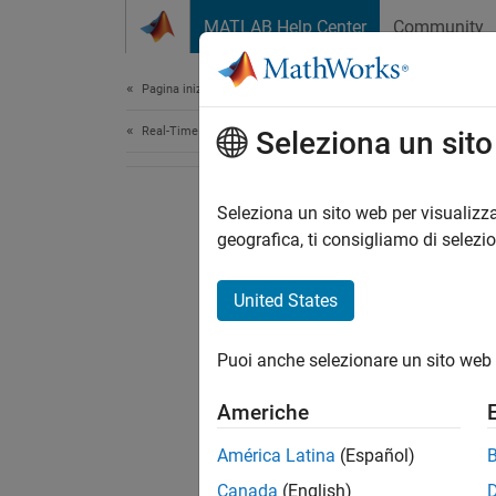
Vai al contenuto
MATLAB Help Center
Community
Document
Pagina iniziale della documentazione
Real-Time Simulation and Testing
Seleziona un sit
Seleziona un sito web per visualizza
geografica, ti consigliamo di selezi
United States
Puoi anche selezionare un sito web 
Americhe
América Latina
(Español)
Canada
(English)