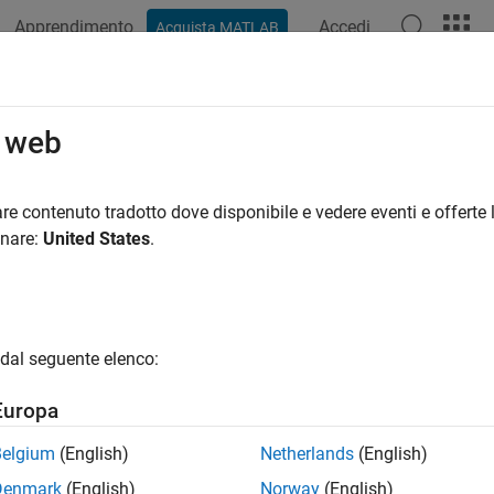
Apprendimento
Accedi
Acquista MATLAB
ation
Examples
Functions
Blocks
Apps
Videos
o web
re contenuto tradotto dove disponibile e vedere eventi e offerte l
How useful was this informat
onare:
United States
.
dal seguente elenco:
Europa
Belgium
(English)
Netherlands
(English)
Denmark
(English)
Norway
(English)