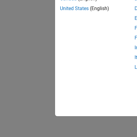
United States
(English)
F
F
I
I