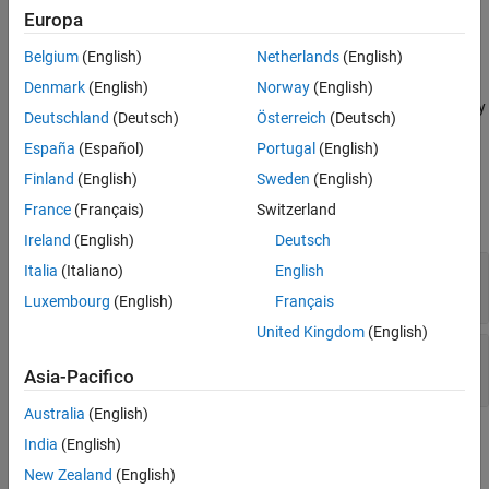
Input Arguments
custom attribute specified by
from the link set
,
name
myLinkSet
Europa
even if the custom attribute is used by links in the link set.
Examples
Belgium
(English)
Netherlands
(English)
Version History
deletes the
deleteAttribute(
,
,
,
)
myLinkSet
name
'Force'
false
Denmark
(English)
Norway
(English)
See Also
custom attribute specified by
from the link set
only
name
myLinkSet
Deutschland
(Deutsch)
Österreich
(Deutsch)
if the custom attribute is not used by links in the link set.
España
(Español)
Portugal
(English)
Input Arguments
Finland
(English)
Sweden
(English)
France
(Français)
Switzerland
expand all
Ireland
(English)
Deutsch
—
Link set
Italia
(Italiano)
English
myLinkSet
object
slreq.LinkSet
Luxembourg
(English)
Français
United Kingdom
(English)
—
Custom attribute name
name
character array
Asia-Pacifico
Australia
(English)
Examples
India
(English)
New Zealand
(English)
expand all