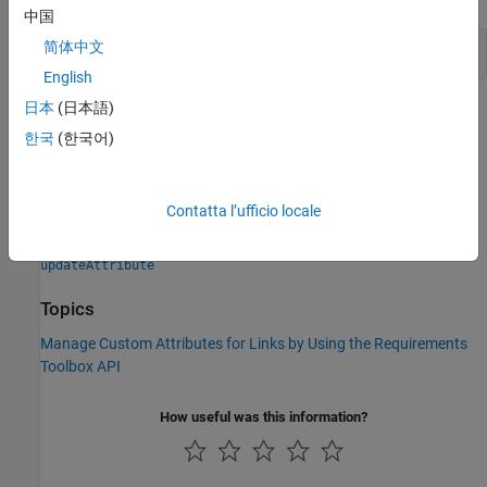
中国
Delete Custom Attribute
简体中文
English
日本
(日本語)
Version History
한국
(한국어)
Introduced in R2020b
See Also
Contatta l’ufficio locale
|
|
|
slreq.LinkSet
addAttribute
inspectAttribute
updateAttribute
Topics
Manage Custom Attributes for Links by Using the Requirements
Toolbox API
How useful was this information?