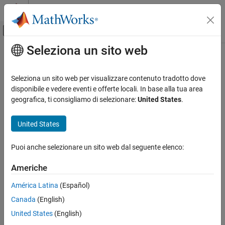
Vai al contenuto
MATLAB Help Center
Attiva/disattiva menu di navigazione off
Seleziona un sito web
Contenuto principale
Pagina iniziale della documentazione
deleteAttribute
Ingegneria dei sistemi
Seleziona un sito web per visualizzare contenuto tradotto dove
Verifica, convalida e test
Class:
slreq.LinkSet
disponibile e vedere eventi e offerte locali. In base alla tua area
Namespace:
slreq
geografica, ti consigliamo di selezionare:
United States
.
Requirements Toolbox
Link Requirements
Delete custom attribute from link set
United States
Create Requirement Links
expand all in page
Puoi anche selezionare un sito web dal seguente elenco:
Requirements Toolbox
Syntax
Customize and Extend Requirements Toolbox
Americhe
deleteAttribute(myLinkSet,name,'Force',true)
deleteAttribute
deleteAttribute(myLinkSet,name,'Force',false)
América Latina
(Español)
ON THIS PAGE
Canada
(English)
Description
Syntax
United States
(English)
Description
deletes the
deleteAttribute(
,
,
,
)
myLinkSet
name
'Force'
true