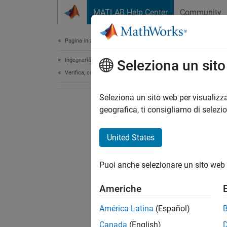
Vai al contenuto
MATLAB Help Center
Community
Document
Pagina iniziale della documentazione
Ingegneria dei sistemi
Seleziona un sit
Verifica, convalida e test
Seleziona un sito web per visualizza
geografica, ti consigliamo di selezi
United States
Puoi anche selezionare un sito web 
Americhe
América Latina
(Español)
Canada
(English)