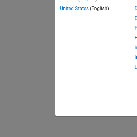
United States
(English)
F
F
I
I