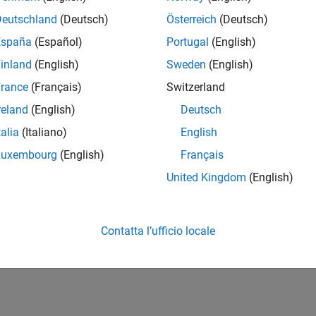
Deutschland
(Deutsch)
Österreich
(Deutsch)
España
(Español)
Portugal
(English)
inland
(English)
Sweden
(English)
rance
(Français)
Switzerland
reland
(English)
Deutsch
talia
(Italiano)
English
Luxembourg
(English)
Français
United Kingdom
(English)
Contatta l’ufficio locale