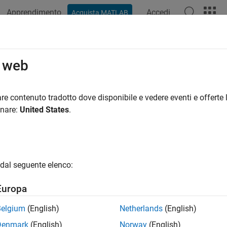
Apprendimento
Accedi
Acquista MATLAB
azione
Esempi
Funzioni
Blocchi
App
Video
R
o web
re contenuto tradotto dove disponibile e vedere eventi e offerte l
How useful was this informat
onare:
United States
.
dal seguente elenco:
Europa
Belgium
(English)
Netherlands
(English)
Denmark
(English)
Norway
(English)