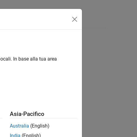
isposte
ocali. In base alla tua area
ion?
Asia-Pacifico
Australia
(English)
India
(English)