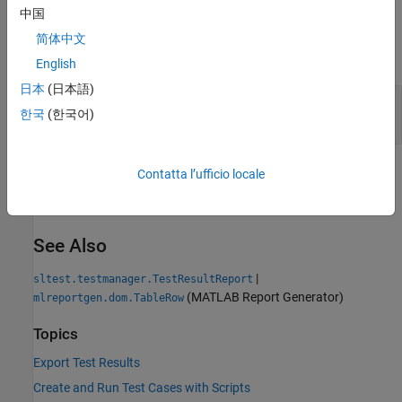
中国
Output Arguments
简体中文
expand all
English
日本
(日本語)
— Table row
rowList
한국
(한국어)
object
mlreportgen.dom.TableRow
Version History
Contatta l’ufficio locale
Introduced in R2016a
See Also
|
sltest.testmanager.TestResultReport
(MATLAB Report Generator)
mlreportgen.dom.TableRow
Topics
Export Test Results
Create and Run Test Cases with Scripts