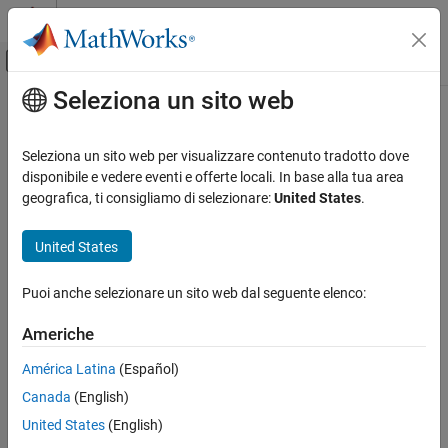
Vai al contenuto
MATLAB Help Center
Attiva/disattiva menu di navigazione off
Seleziona un sito web
Contenuto principale
Pagina iniziale della documentazione
genTableRowsForResultMetaInfo
Verifica, convalida e test
Seleziona un sito web per visualizzare contenuto tradotto dove
Class:
sltest.testmanager.TestResultReport
disponibile e vedere eventi e offerte locali. In base alla tua area
Simulink Test
Namespace:
sltest.testmanager
geografica, ti consigliamo di selezionare:
United States
.
genTableRowsForResultMetaInfo
Generate test result metadata table
United States
ON THIS PAGE
Syntax
expand all in page
Puoi anche selezionare un sito web dal seguente elenco:
Description
Syntax
Input Arguments
Americhe
rowList = genTableRowsForResultMetaInfo(obj,result)
Output Arguments
América Latina
(Español)
Version History
Description
See Also
Canada
(English)
= genTableRowsForResultMetaInfo(
,
)
rowList
obj
result
United States
(English)
generates a section for test result metadata used in a result set,