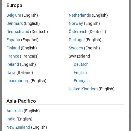
test file, test suite, test case, or test iteration.
Europa
Belgium
(English)
Netherlands
(English)
Denmark
(English)
Norway
(English)
Deutschland
(Deutsch)
Österreich
(Deutsch)
España
(Español)
Portugal
(English)
Finland
(English)
Sweden
(English)
France
(Français)
Switzerland
Input Arguments
Ireland
(English)
Deutsch
Italia
(Italiano)
English
expand all
Luxembourg
(English)
Français
—
Test report object
obj
United Kingdom
(English)
object
sltest.testmanager.TestResultReport
Asia-Pacifico
—
Result set
result
Australia
(English)
sltest.testmanager.ReportUtility.ReportRe
India
(English)
object
New Zealand
(English)