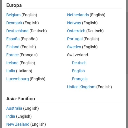
Europa
Belgium
(English)
Netherlands
(English)
Centro di fiducia
Marchi
Informativa sulla privacy
Denmark
(English)
Norway
(English)
Antipirateria
Stato dell'applicazione
Contatti
Deutschland
(Deutsch)
Österreich
(Deutsch)
© 1994-2026 The MathWorks, Inc.
España
(Español)
Portugal
(English)
Finland
(English)
Sweden
(English)
Seleziona u
Italia
France
(Français)
Switzerland
Ireland
(English)
Deutsch
Italia
(Italiano)
English
Luxembourg
(English)
Français
United Kingdom
(English)
Asia-Pacifico
Australia
(English)
India
(English)
New Zealand
(English)