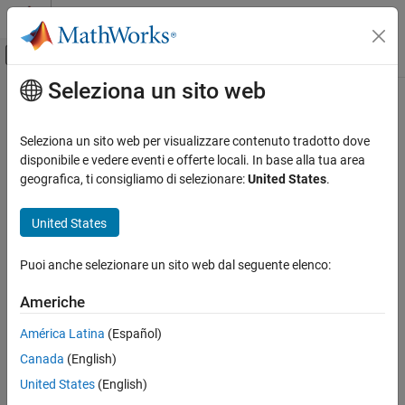
Vai al contenuto
MATLAB Help Center
Attiva/disattiva menu di navigazione off
Seleziona un sito web
Contenuto principale
Pagina iniziale della documentazione
Verifica, convalida e test
Seleziona un sito web per visualizzare contenuto tradotto dove
disponibile e vedere eventi e offerte locali. In base alla tua area
geografica, ti consigliamo di selezionare:
United States
.
How useful was this information?
United States
Puoi anche selezionare un sito web dal seguente elenco:
Americhe
América Latina
(Español)
Canada
(English)
United States
(English)