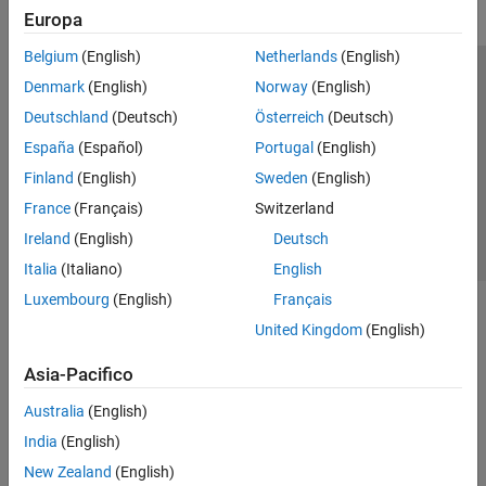
Europa
Belgium
(English)
Netherlands
(English)
Centro di fiducia
Marchi
Informativa sulla privacy
Denmark
(English)
Norway
(English)
Antipirateria
Stato dell'applicazione
Contatti
Deutschland
(Deutsch)
Österreich
(Deutsch)
© 1994-2026 The MathWorks, Inc.
España
(Español)
Portugal
(English)
Finland
(English)
Sweden
(English)
Seleziona u
Italia
France
(Français)
Switzerland
Ireland
(English)
Deutsch
Italia
(Italiano)
English
Luxembourg
(English)
Français
United Kingdom
(English)
Asia-Pacifico
Australia
(English)
India
(English)
New Zealand
(English)