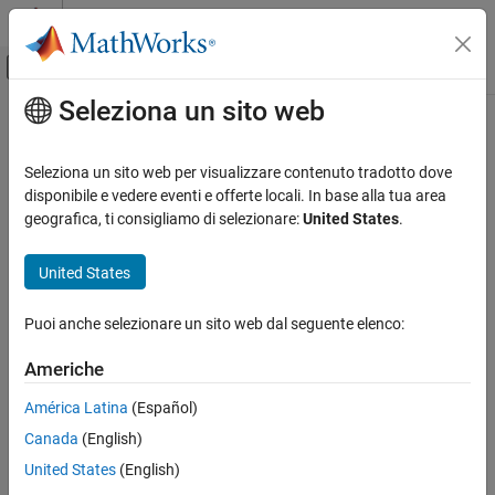
Vai al contenuto
MATLAB Help Center
Attiva/disattiva menu di navigazione off
Seleziona un sito web
Contenuto principale
Pagina iniziale della documentazione
Physical Modeling
Seleziona un sito web per visualizzare contenuto tradotto dove
disponibile e vedere eventi e offerte locali. In base alla tua area
geografica, ti consigliamo di selezionare:
United States
.
How useful was this information?
United States
Puoi anche selezionare un sito web dal seguente elenco:
Americhe
América Latina
(Español)
Canada
(English)
United States
(English)