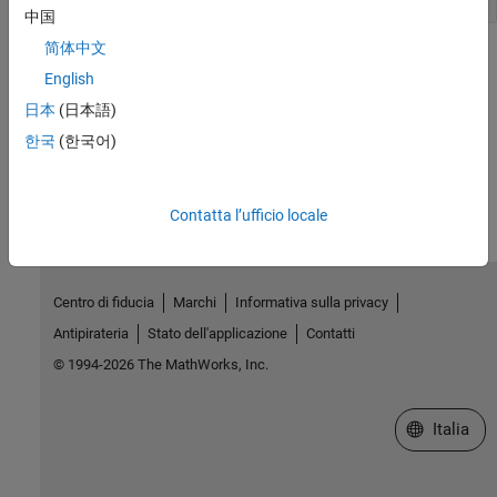
中国
简体中文
Version History
English
Introduced in R2019b
日本
(日本語)
한국
(한국어)
How useful was this information?
Contatta l’ufficio locale
Centro di fiducia
Marchi
Informativa sulla privacy
Antipirateria
Stato dell'applicazione
Contatti
© 1994-2026 The MathWorks, Inc.
Seleziona u
Italia