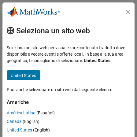
Vai al contenuto
MATLAB Help Center
Attiva/disattiva menu di navigazione off
Seleziona un sito web
Contenuto principale
Pagina iniziale della documentazione
soc.sdk.DIPSwitch Class
FPGA, ASIC, and SoC Development
Seleziona un sito web per visualizzare contenuto tradotto dove
Namespace:
soc.sdk
disponibile e vedere eventi e offerte locali. In base alla tua area
SoC Blockset
geografica, ti consigliamo di selezionare:
United States
.
SoC Blockset Supported Hardware
DIP switch on the hardware board
AMD FPGA and SoC Devices
United States
Custom Board Support
expand all in page
Description
Puoi anche selezionare un sito web dal seguente elenco:
soc.sdk.DIPSwitch Class
Add-On Required:
This feature requires the
SoC Blockset Support
ON THIS PAGE
Americhe
Package for AMD FPGA and SoC Devices
add-on.
Description
América Latina
(Español)
Creation
object represents a DIP switch on the hardware board.
DIPSwitch
Canada
(English)
Properties
Creation
Version History
United States
(English)