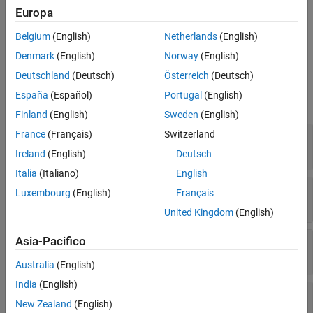
Description
Europa
creates a new
= soc.sdk.DIPSwitch(
)
dipSwitchObj
Name
Belgium
(English)
Netherlands
(English)
object, with the
property set to
.
soc.sdk.DIPSwitch
Name
name
Denmark
(English)
Norway
(English)
Properties
Deutschland
(Deutsch)
Österreich
(Deutsch)
España
(Español)
Portugal
(English)
expand all
Finland
(English)
Sweden
(English)
France
(Français)
Switzerland
—
Name of the DIP switch
Name
character vector
Ireland
(English)
Deutsch
Italia
(Italiano)
English
—
Pin numbers
Pins
Luxembourg
(English)
Français
{}
(default) |
cell array of nonnegative scalars
United Kingdom
(English)
—
DIP switch set to active high
Asia-Pacifico
ActiveHigh
(default) |
1
0
Australia
(English)
India
(English)
—
IO standard used by DIP switch
IOStandard
New Zealand
(English)
(default) |
character vector
''