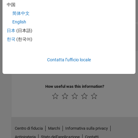
—
Command that loads code to
LoadCommand
中国
hardware
(default) |
character vector
''
简体中文
English
—
Load command
LoadCommandArguments
日本
(日本語)
arguments
한국
(한국어)
(default) |
character vector
''
Version History
Contatta l’ufficio locale
Introduced in R2019b
How useful was this information?
Centro di fiducia
Marchi
Informativa sulla privacy
Antipirateria
Stato dell'applicazione
Contatti