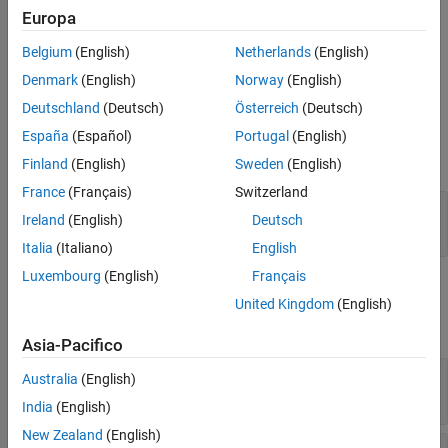
Europa
Description
Belgium
(English)
Netherlands
(English)
creates an object that
= soc.sdk.Loader(
)
loaderObj
name
Denmark
(English)
Norway
(English)
represents a command to load code onto the hardware.
Deutschland
(Deutsch)
Österreich
(Deutsch)
Input Arguments
España
(Español)
Portugal
(English)
expand all
Finland
(English)
Sweden
(English)
France
(Français)
Switzerland
—
Display name of loader object
name
Ireland
(English)
Deutsch
character vector
Italia
(Italiano)
English
Luxembourg
(English)
Français
Properties
United Kingdom
(English)
expand all
Asia-Pacifico
—
Loader name
Name
Australia
(English)
(default) |
character vector
''
India
(English)
New Zealand
(English)