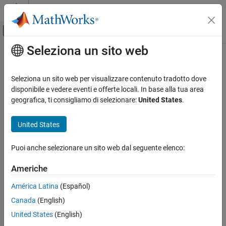
Vai al contenuto
MATLAB Help Center
Attiva/disattiva menu di navigazione off
Seleziona un sito web
Contenuto principale
Pagina iniziale della documentazione
soc.sdk.Loader Class
FPGA, ASIC, and SoC Development
Seleziona un sito web per visualizzare contenuto tradotto dove
Namespace:
soc.sdk
disponibile e vedere eventi e offerte locali. In base alla tua area
SoC Blockset
geografica, ti consigliamo di selezionare:
United States
.
SoC Blockset Supported Hardware
An object that describes how to load code to hardware
AMD FPGA and SoC Devices
United States
Custom Board Support
expand all in page
Description
Puoi anche selezionare un sito web dal seguente elenco:
soc.sdk.Loader Class
Add-On Required:
This feature requires the
SoC Blockset Support
ON THIS PAGE
Americhe
Package for AMD FPGA and SoC Devices
add-on.
Description
América Latina
(Español)
Creation
®
A
object represents a system command or a MATLAB
Loader
Canada
(English)
Properties
function that loads code to the hardware.
Version History
United States
(English)
Creation