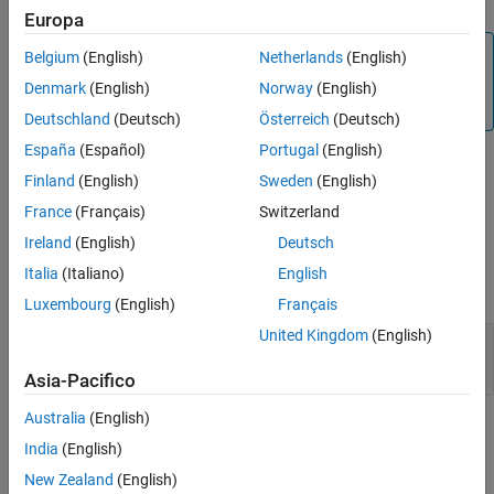
Europa
Note
Belgium
(English)
Netherlands
(English)
The
object can only map to a single
PIL
IOInterface
Denmark
(English)
Norway
(English)
object.
Deutschland
(Deutsch)
Österreich
(Deutsch)
España
(Español)
Portugal
(English)
Creation
Finland
(English)
Sweden
(English)
creates a
object.
= soc.sdk.PIL(
)
so.sdk.PIL
pilObj
name
France
(Français)
Switzerland
Ireland
(English)
Deutsch
Input Arguments
Italia
(Italiano)
English
expand all
Luxembourg
(English)
Français
United Kingdom
(English)
—
Name of PIL configuration
name
string
|
character vector
Asia-Pacifico
Australia
(English)
Properties
India
(English)
expand all
New Zealand
(English)