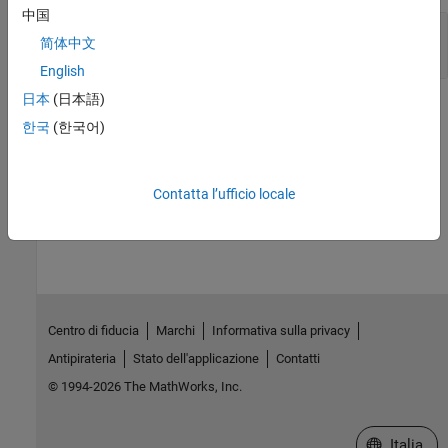
中国
—
Name of PIL configuration
Name
简体中文
character vector
English
日本
(日本語)
Version History
한국
(한국어)
Introduced in R2019b
Contatta l’ufficio locale
How useful was this information?
Centro di fiducia
Marchi
Informativa sulla privacy
Antipirateria
Stato dell'applicazione
Contatti
© 1994-2026 The MathWorks, Inc.
Seleziona u
Italia