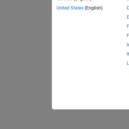
United States
(English)
F
F
I
I