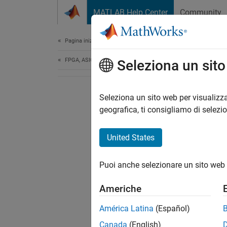
Vai al contenuto
MATLAB Help Center
Community
Document
Pagina iniziale della documentazione
FPGA, ASIC, and SoC Development
Seleziona un sit
Seleziona un sito web per visualizza
geografica, ti consigliamo di selezi
United States
Puoi anche selezionare un sito web 
Americhe
América Latina
(Español)
Canada
(English)