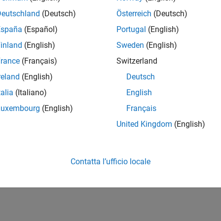
Deutschland
(Deutsch)
Österreich
(Deutsch)
España
(Español)
Portugal
(English)
inland
(English)
Sweden
(English)
rance
(Français)
Switzerland
reland
(English)
Deutsch
talia
(Italiano)
English
Luxembourg
(English)
Français
United Kingdom
(English)
Contatta l’ufficio locale