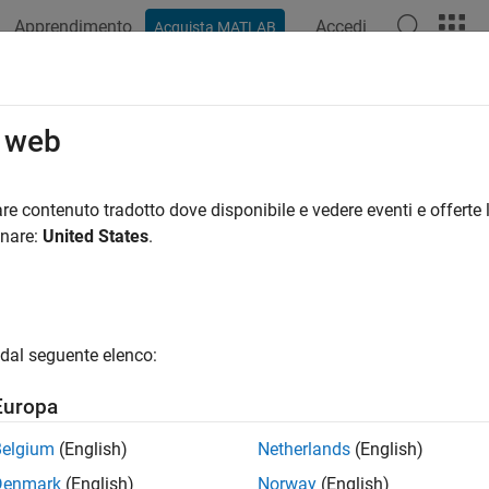
Apprendimento
Accedi
Acquista MATLAB
ation
Examples
Functions
Blocks
Apps
Videos
o web
re contenuto tradotto dove disponibile e vedere eventi e offerte l
How useful was this informat
onare:
United States
.
dal seguente elenco:
Europa
Belgium
(English)
Netherlands
(English)
Denmark
(English)
Norway
(English)