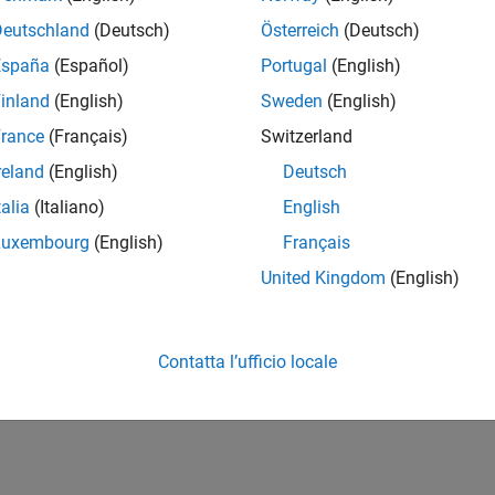
Deutschland
(Deutsch)
Österreich
(Deutsch)
España
(Español)
Portugal
(English)
inland
(English)
Sweden
(English)
rance
(Français)
Switzerland
reland
(English)
Deutsch
talia
(Italiano)
English
Luxembourg
(English)
Français
United Kingdom
(English)
Contatta l’ufficio locale