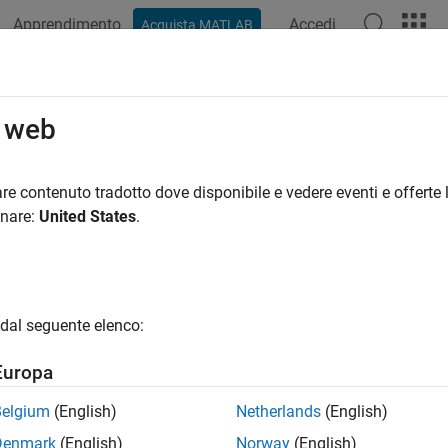
Apprendimento
Accedi
Acquista MATLAB
ation
Examples
Functions
Blocks
Apps
Videos
iderations for Multiple IPs in FPG
o web
our FPGA model includes more than one block for which you'd l
re contenuto tradotto dove disponibile e vedere eventi e offerte l
onnector model to connect your blocks.
onare:
United States
.
itional information, see
Stream Connector
and
Video Stream Co
How useful was this informat
dal seguente elenco:
Europa
Belgium
(English)
Netherlands
(English)
Denmark
(English)
Norway
(English)