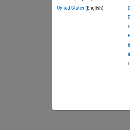
United States
(English)
F
F
I
I