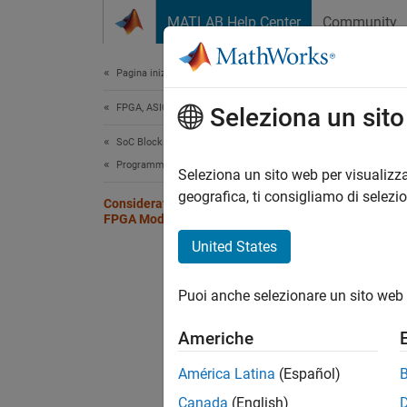
Vai al contenuto
MATLAB Help Center
Community
Document
Pagina iniziale della documentazione
FPGA, ASIC, and SoC Development
Cons
Seleziona un sit
SoC Blockset
Programmable Logic
When y
Seleziona un sito web per visualizza
use a c
geografica, ti consigliamo di selezi
Considerations for Multiple IPs in
FPGA Model
For add
United States
Puoi anche selezionare un sito web 
Americhe
América Latina
(Español)
Canada
(English)