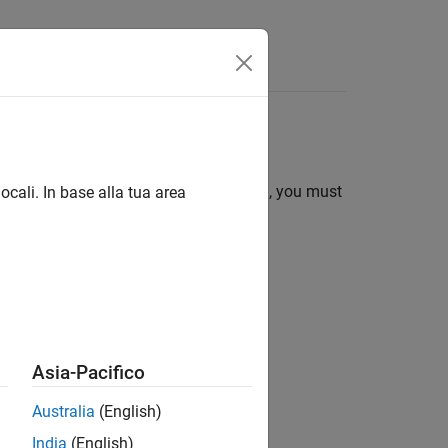
Answers
A Model
ike to generate HDL using HDL Coder™, you must
ocali. In base alla tua area
nnector
blocks.
ion?
Asia-Pacifico
Australia
(English)
India
(English)