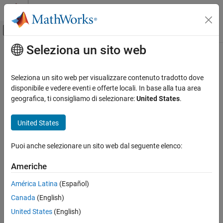
Vai al contenuto
MATLAB Help Center
Attiva/disattiva menu di navigazione off
Seleziona un sito web
Contenuto principale
Pagina iniziale della documentazione
Physical Modeling
Seleziona un sito web per visualizzare contenuto tradotto dove
disponibile e vedere eventi e offerte locali. In base alla tua area
How useful was this information?
geografica, ti consigliamo di selezionare:
United States
.
United States
Puoi anche selezionare un sito web dal seguente elenco:
Americhe
América Latina
(Español)
Canada
(English)
United States
(English)