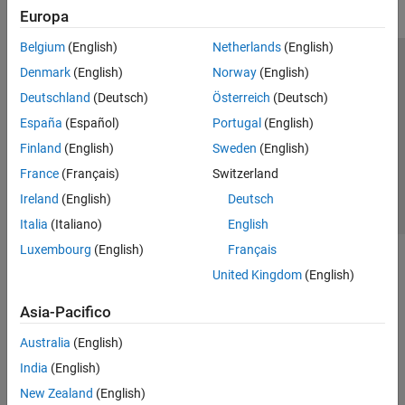
Europa
Belgium
(English)
Netherlands
(English)
Centro di fiducia
Marchi
Informativa sulla privacy
Denmark
(English)
Norway
(English)
Antipirateria
Stato dell'applicazione
Contatti
Deutschland
(Deutsch)
Österreich
(Deutsch)
© 1994-2026 The MathWorks, Inc.
España
(Español)
Portugal
(English)
Finland
(English)
Sweden
(English)
Seleziona u
Italia
France
(Français)
Switzerland
Ireland
(English)
Deutsch
Italia
(Italiano)
English
Luxembourg
(English)
Français
United Kingdom
(English)
Asia-Pacifico
Australia
(English)
India
(English)
New Zealand
(English)