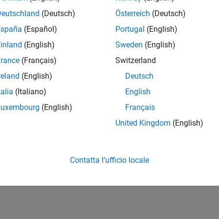
Deutschland
(Deutsch)
Österreich
(Deutsch)
España
(Español)
Portugal
(English)
inland
(English)
Sweden
(English)
rance
(Français)
Switzerland
reland
(English)
Deutsch
talia
(Italiano)
English
Luxembourg
(English)
Français
United Kingdom
(English)
Contatta l’ufficio locale