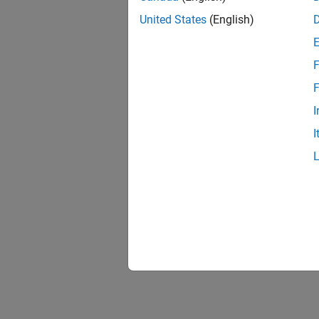
United States
(English)
F
F
I
I