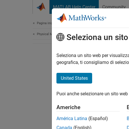
Vai al contenuto
MATLAB Help Center
Community
Document
Pagina iniziale della documentazione
Physical Modeling
Seleziona un sit
Seleziona un sito web per visualizza
geografica, ti consigliamo di selezi
United States
Puoi anche selezionare un sito web 
Americhe
América Latina
(Español)
Canada
(English)