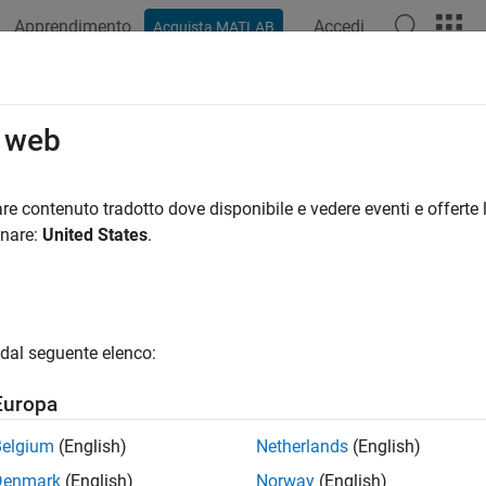
Apprendimento
Accedi
Acquista MATLAB
ation
Examples
Functions
Blocks
Apps
Videos
o web
re contenuto tradotto dove disponibile e vedere eventi e offerte l
How useful was this informat
onare:
United States
.
dal seguente elenco:
Europa
Belgium
(English)
Netherlands
(English)
Denmark
(English)
Norway
(English)