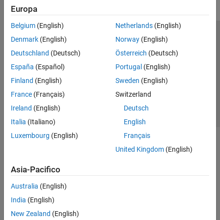
Europa
Belgium
(English)
Netherlands
(English)
Centro di fiducia
Marchi
Informativa sulla privacy
Denmark
(English)
Norway
(English)
Antipirateria
Stato dell'applicazione
Contatti
Deutschland
(Deutsch)
Österreich
(Deutsch)
© 1994-2026 The MathWorks, Inc.
España
(Español)
Portugal
(English)
Finland
(English)
Sweden
(English)
Seleziona u
Italia
France
(Français)
Switzerland
Ireland
(English)
Deutsch
Italia
(Italiano)
English
Luxembourg
(English)
Français
United Kingdom
(English)
Asia-Pacifico
Australia
(English)
India
(English)
New Zealand
(English)