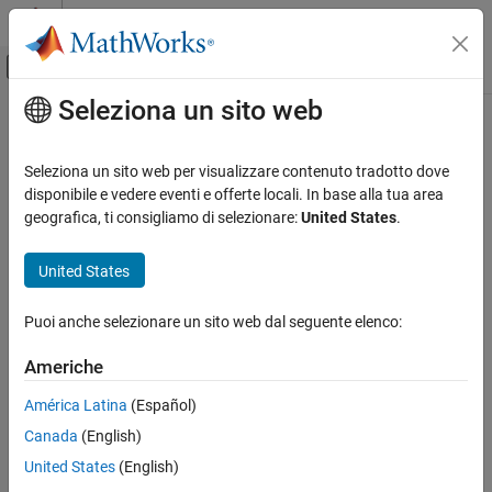
Vai al contenuto
MATLAB Help Center
Attiva/disattiva menu di navigazione off
Seleziona un sito web
Contenuto principale
Pagina iniziale della documentazione
Physical Modeling
Seleziona un sito web per visualizzare contenuto tradotto dove
disponibile e vedere eventi e offerte locali. In base alla tua area
geografica, ti consigliamo di selezionare:
United States
.
How useful was this information?
United States
Puoi anche selezionare un sito web dal seguente elenco:
Americhe
América Latina
(Español)
Canada
(English)
United States
(English)