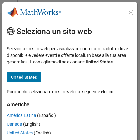
Vai al contenuto
MATLAB Help Center
Attiva/disattiva menu di navigazione off
Seleziona un sito web
Contenuto principale
Pagina iniziale della documentazione
Physical Modeling
Seleziona un sito web per visualizzare contenuto tradotto dove
disponibile e vedere eventi e offerte locali. In base alla tua area
geografica, ti consigliamo di selezionare:
United States
.
How useful was this information?
United States
Puoi anche selezionare un sito web dal seguente elenco:
Americhe
América Latina
(Español)
Canada
(English)
United States
(English)