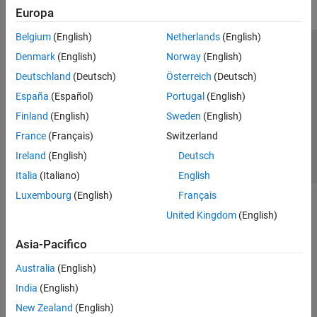
Europa
Belgium
(English)
Netherlands
(English)
Centro di fiducia
Marchi
Informativa sulla privacy
Denmark
(English)
Norway
(English)
Antipirateria
Stato dell'applicazione
Contatti
Deutschland
(Deutsch)
Österreich
(Deutsch)
© 1994-2026 The MathWorks, Inc.
España
(Español)
Portugal
(English)
Finland
(English)
Sweden
(English)
Seleziona u
Italia
France
(Français)
Switzerland
Ireland
(English)
Deutsch
Italia
(Italiano)
English
Luxembourg
(English)
Français
United Kingdom
(English)
Asia-Pacifico
Australia
(English)
India
(English)
New Zealand
(English)