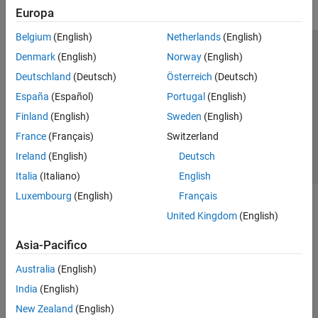
Europa
Belgium
(English)
Netherlands
(English)
Centro di fiducia
Marchi
Informativa sulla privacy
Denmark
(English)
Norway
(English)
Antipirateria
Stato dell'applicazione
Contatti
Deutschland
(Deutsch)
Österreich
(Deutsch)
© 1994-2026 The MathWorks, Inc.
España
(Español)
Portugal
(English)
Finland
(English)
Sweden
(English)
Seleziona u
Italia
France
(Français)
Switzerland
Ireland
(English)
Deutsch
Italia
(Italiano)
English
Luxembourg
(English)
Français
United Kingdom
(English)
Asia-Pacifico
Australia
(English)
India
(English)
New Zealand
(English)