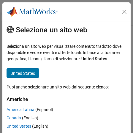
Vai al contenuto
MATLAB Help Center
Attiva/disattiva menu di navigazione off
Seleziona un sito web
Contenuto principale
Pagina iniziale della documentazione
Physical Modeling
Seleziona un sito web per visualizzare contenuto tradotto dove
disponibile e vedere eventi e offerte locali. In base alla tua area
geografica, ti consigliamo di selezionare:
United States
.
How useful was this information?
United States
Puoi anche selezionare un sito web dal seguente elenco:
Americhe
América Latina
(Español)
Canada
(English)
United States
(English)