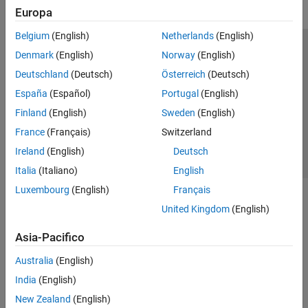
Europa
Belgium
(English)
Netherlands
(English)
Centro di fiducia
Marchi
Informativa sulla privacy
Denmark
(English)
Norway
(English)
Antipirateria
Stato dell'applicazione
Contatti
Deutschland
(Deutsch)
Österreich
(Deutsch)
© 1994-2026 The MathWorks, Inc.
España
(Español)
Portugal
(English)
Finland
(English)
Sweden
(English)
Seleziona u
Italia
France
(Français)
Switzerland
Ireland
(English)
Deutsch
Italia
(Italiano)
English
Luxembourg
(English)
Français
United Kingdom
(English)
Asia-Pacifico
Australia
(English)
India
(English)
New Zealand
(English)