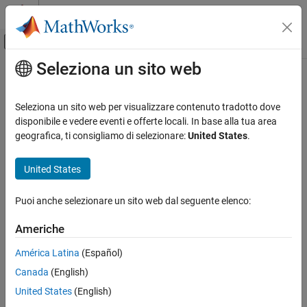
Vai al contenuto
MATLAB Help Center
Attiva/disattiva menu di navigazione off
Seleziona un sito web
Contenuto principale
Pagina iniziale della documentazione
Physical Modeling
Seleziona un sito web per visualizzare contenuto tradotto dove
disponibile e vedere eventi e offerte locali. In base alla tua area
geografica, ti consigliamo di selezionare:
United States
.
How useful was this information?
United States
Puoi anche selezionare un sito web dal seguente elenco:
Americhe
América Latina
(Español)
Canada
(English)
United States
(English)