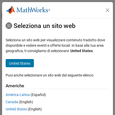
Vai al contenuto
MATLAB Help Center
Attiva/disattiva menu di navigazione off
Seleziona un sito web
Contenuto principale
Pagina iniziale della documentazione
Physical Modeling
Seleziona un sito web per visualizzare contenuto tradotto dove
disponibile e vedere eventi e offerte locali. In base alla tua area
geografica, ti consigliamo di selezionare:
United States
.
How useful was this information?
United States
Puoi anche selezionare un sito web dal seguente elenco:
Americhe
América Latina
(Español)
Canada
(English)
United States
(English)