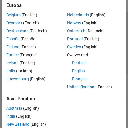
Europa
Belgium
(English)
Netherlands
(English)
Centro di fiducia
Marchi
Informativa sulla privacy
Denmark
(English)
Norway
(English)
Antipirateria
Stato dell'applicazione
Contatti
Deutschland
(Deutsch)
Österreich
(Deutsch)
© 1994-2026 The MathWorks, Inc.
España
(Español)
Portugal
(English)
Finland
(English)
Sweden
(English)
Seleziona u
Italia
France
(Français)
Switzerland
Ireland
(English)
Deutsch
Italia
(Italiano)
English
Luxembourg
(English)
Français
United Kingdom
(English)
Asia-Pacifico
Australia
(English)
India
(English)
New Zealand
(English)