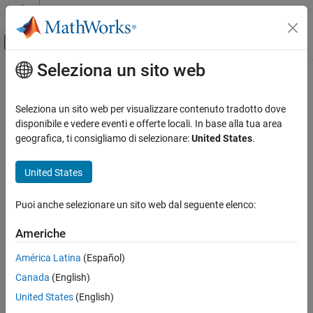
Vai al contenuto
MATLAB Help Center
Attiva/disattiva menu di navigazione off
Seleziona un sito web
Contenuto principale
Pagina iniziale della documentazione
Modellazione event-based
Seleziona un sito web per visualizzare contenuto tradotto dove
disponibile e vedere eventi e offerte locali. In base alla tua area
How useful was this information?
geografica, ti consigliamo di selezionare:
United States
.
United States
Puoi anche selezionare un sito web dal seguente elenco:
Americhe
América Latina
(Español)
Canada
(English)
United States
(English)