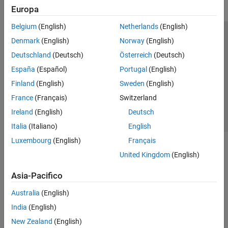
Europa
Belgium
(English)
Netherlands
(English)
Centro di fiducia
Marchi
Informativa sulla privacy
Denmark
(English)
Norway
(English)
Antipirateria
Stato dell'applicazione
Contatti
Deutschland
(Deutsch)
Österreich
(Deutsch)
© 1994-2026 The MathWorks, Inc.
España
(Español)
Portugal
(English)
Finland
(English)
Sweden
(English)
Seleziona u
Italia
France
(Français)
Switzerland
Ireland
(English)
Deutsch
Italia
(Italiano)
English
Luxembourg
(English)
Français
United Kingdom
(English)
Asia-Pacifico
Australia
(English)
India
(English)
New Zealand
(English)