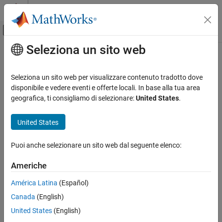
Vai al contenuto
MATLAB Help Center
Attiva/disattiva menu di navigazione off
Seleziona un sito web
Contenuto principale
Pagina iniziale della documentazione
Modellazione event-based
Seleziona un sito web per visualizzare contenuto tradotto dove
disponibile e vedere eventi e offerte locali. In base alla tua area
How useful was this information?
geografica, ti consigliamo di selezionare:
United States
.
United States
Puoi anche selezionare un sito web dal seguente elenco:
Americhe
América Latina
(Español)
Canada
(English)
United States
(English)