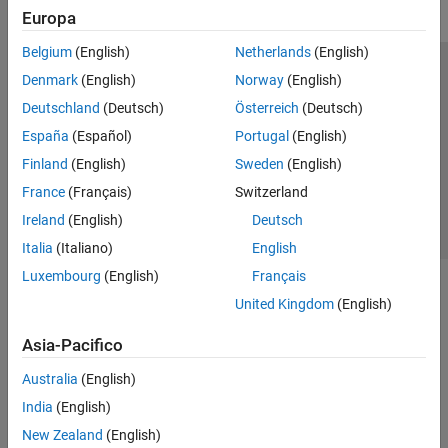
Europa
Belgium
(English)
Netherlands
(English)
Centro di fiducia
Marchi
Informativa sulla privacy
Denmark
(English)
Norway
(English)
Antipirateria
Stato dell'applicazione
Contatti
Deutschland
(Deutsch)
Österreich
(Deutsch)
© 1994-2026 The MathWorks, Inc.
España
(Español)
Portugal
(English)
Finland
(English)
Sweden
(English)
Seleziona u
Italia
France
(Français)
Switzerland
Ireland
(English)
Deutsch
Italia
(Italiano)
English
Luxembourg
(English)
Français
United Kingdom
(English)
Asia-Pacifico
Australia
(English)
India
(English)
New Zealand
(English)