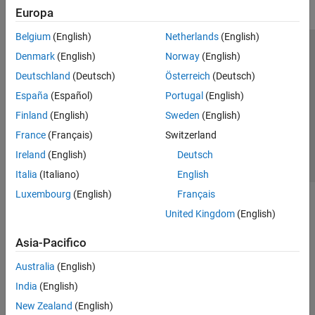
Europa
Belgium
(English)
Netherlands
(English)
Centro di fiducia
Marchi
Informativa sulla privacy
Denmark
(English)
Norway
(English)
Antipirateria
Stato dell'applicazione
Contatti
Deutschland
(Deutsch)
Österreich
(Deutsch)
© 1994-2026 The MathWorks, Inc.
España
(Español)
Portugal
(English)
Finland
(English)
Sweden
(English)
Seleziona u
Italia
France
(Français)
Switzerland
Ireland
(English)
Deutsch
Italia
(Italiano)
English
Luxembourg
(English)
Français
United Kingdom
(English)
Asia-Pacifico
Australia
(English)
India
(English)
New Zealand
(English)