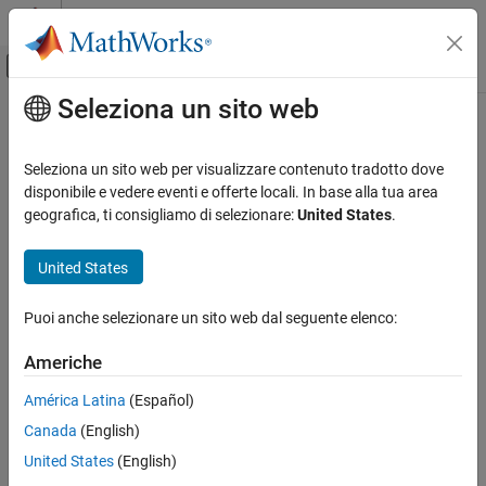
Vai al contenuto
MATLAB Help Center
Attiva/disattiva menu di navigazione off
Seleziona un sito web
Contenuto principale
Pagina iniziale della documentazione
Modellazione event-based
Seleziona un sito web per visualizzare contenuto tradotto dove
disponibile e vedere eventi e offerte locali. In base alla tua area
geografica, ti consigliamo di selezionare:
United States
.
How useful was this information?
United States
Puoi anche selezionare un sito web dal seguente elenco:
Americhe
América Latina
(Español)
Canada
(English)
United States
(English)