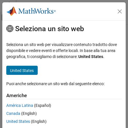
Vai al contenuto
MATLAB Help Center
Attiva/disattiva menu di navigazione off
Seleziona un sito web
Contenuto principale
Pagina iniziale della documentazione
IA e Statistica
Seleziona un sito web per visualizzare contenuto tradotto dove
disponibile e vedere eventi e offerte locali. In base alla tua area
How useful was this information?
geografica, ti consigliamo di selezionare:
United States
.
United States
Puoi anche selezionare un sito web dal seguente elenco:
Americhe
América Latina
(Español)
Canada
(English)
United States
(English)