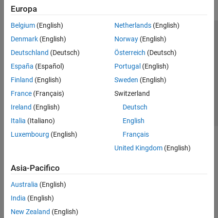
Europa
Belgium
(English)
Netherlands
(English)
Centro di fiducia
Marchi
Informativa sulla privacy
Denmark
(English)
Norway
(English)
Antipirateria
Stato dell'applicazione
Contatti
Deutschland
(Deutsch)
Österreich
(Deutsch)
© 1994-2026 The MathWorks, Inc.
España
(Español)
Portugal
(English)
Finland
(English)
Sweden
(English)
Seleziona u
Italia
France
(Français)
Switzerland
Ireland
(English)
Deutsch
Italia
(Italiano)
English
Luxembourg
(English)
Français
United Kingdom
(English)
Asia-Pacifico
Australia
(English)
India
(English)
New Zealand
(English)