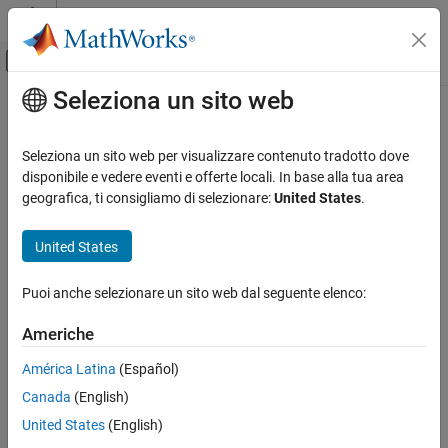
Vai al contenuto
MATLAB Help Center
Attiva/disattiva menu di navigazione off
Seleziona un sito web
Contenuto principale
Pagina iniziale della documentazione
IA e Statistica
Seleziona un sito web per visualizzare contenuto tradotto dove
disponibile e vedere eventi e offerte locali. In base alla tua area
How useful was this information?
geografica, ti consigliamo di selezionare:
United States
.
United States
Puoi anche selezionare un sito web dal seguente elenco:
Americhe
América Latina
(Español)
Canada
(English)
United States
(English)