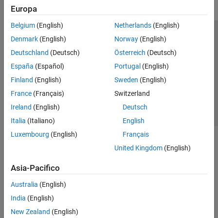
Europa
Belgium
(English)
Netherlands
(English)
Centro di fiducia
Marchi
Informativa sulla privacy
Denmark
(English)
Norway
(English)
Antipirateria
Stato dell'applicazione
Contatti
Deutschland
(Deutsch)
Österreich
(Deutsch)
© 1994-2026 The MathWorks, Inc.
España
(Español)
Portugal
(English)
Finland
(English)
Sweden
(English)
Seleziona u
Italia
France
(Français)
Switzerland
Ireland
(English)
Deutsch
Italia
(Italiano)
English
Luxembourg
(English)
Français
United Kingdom
(English)
Asia-Pacifico
Australia
(English)
India
(English)
New Zealand
(English)