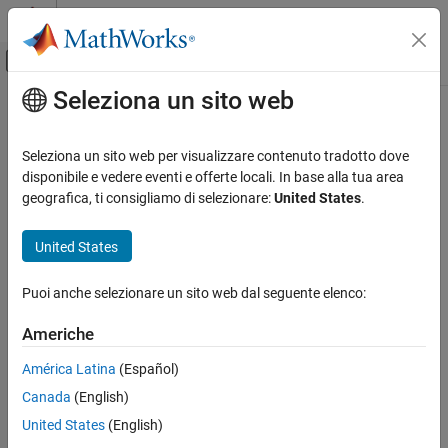
Vai al contenuto
MATLAB Help Center
Attiva/disattiva menu di navigazione off
Seleziona un sito web
Contenuto principale
Pagina iniziale della documentazione
IA e Statistica
Seleziona un sito web per visualizzare contenuto tradotto dove
disponibile e vedere eventi e offerte locali. In base alla tua area
geografica, ti consigliamo di selezionare:
United States
.
How useful was this information?
United States
Puoi anche selezionare un sito web dal seguente elenco:
Americhe
América Latina
(Español)
Canada
(English)
United States
(English)