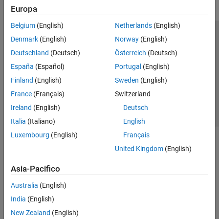
Europa
Belgium
(English)
Netherlands
(English)
Centro di fiducia
Marchi
Informativa sulla privacy
Denmark
(English)
Norway
(English)
Antipirateria
Stato dell'applicazione
Contatti
Deutschland
(Deutsch)
Österreich
(Deutsch)
© 1994-2026 The MathWorks, Inc.
España
(Español)
Portugal
(English)
Finland
(English)
Sweden
(English)
Seleziona u
Italia
France
(Français)
Switzerland
Ireland
(English)
Deutsch
Italia
(Italiano)
English
Luxembourg
(English)
Français
United Kingdom
(English)
Asia-Pacifico
Australia
(English)
India
(English)
New Zealand
(English)