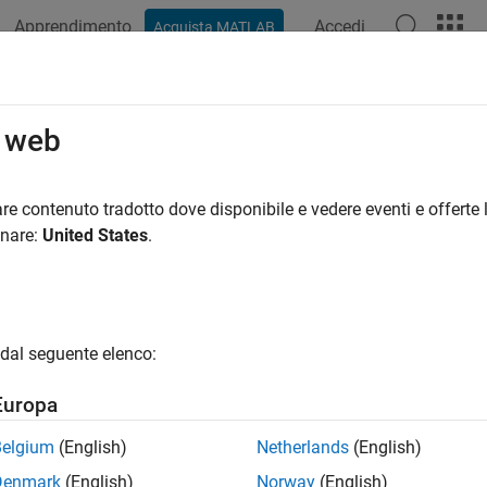
Apprendimento
Accedi
Acquista MATLAB
azione
Esempi
Funzioni
Blocchi
App
Video
R
o web
re contenuto tradotto dove disponibile e vedere eventi e offerte l
How useful was this informat
onare:
United States
.
dal seguente elenco:
Europa
Belgium
(English)
Netherlands
(English)
Denmark
(English)
Norway
(English)