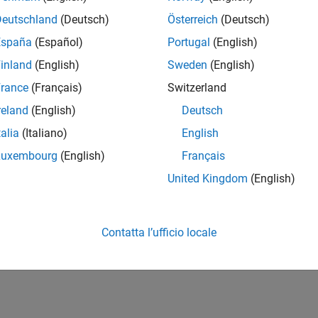
Deutschland
(Deutsch)
Österreich
(Deutsch)
España
(Español)
Portugal
(English)
inland
(English)
Sweden
(English)
rance
(Français)
Switzerland
reland
(English)
Deutsch
talia
(Italiano)
English
Luxembourg
(English)
Français
United Kingdom
(English)
Contatta l’ufficio locale