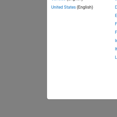
United States
(English)
F
F
I
I