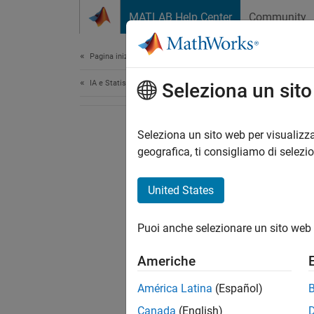
Vai al contenuto
MATLAB Help Center
Community
Document
Pagina iniziale della documentazione
IA e Statistica
Seleziona un sit
Seleziona un sito web per visualizza
geografica, ti consigliamo di selezi
United States
Puoi anche selezionare un sito web 
Americhe
América Latina
(Español)
Canada
(English)