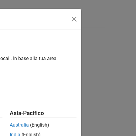
isposte
ocali. In base alla tua area
ion?
Asia-Pacifico
Australia
(English)
India
(English)