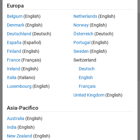
Europa
Belgium
(English)
Netherlands
(English)
Centro di fiducia
Marchi
Informativa sulla privacy
Denmark
(English)
Norway
(English)
Antipirateria
Stato dell'applicazione
Contatti
Deutschland
(Deutsch)
Österreich
(Deutsch)
© 1994-2026 The MathWorks, Inc.
España
(Español)
Portugal
(English)
Finland
(English)
Sweden
(English)
Seleziona u
Italia
France
(Français)
Switzerland
Ireland
(English)
Deutsch
Italia
(Italiano)
English
Luxembourg
(English)
Français
United Kingdom
(English)
Asia-Pacifico
Australia
(English)
India
(English)
New Zealand
(English)