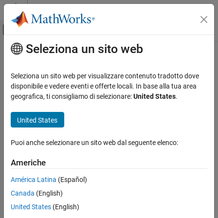
Vai al contenuto
MATLAB Help Center
Attiva/disattiva menu di navigazione off
Seleziona un sito web
Contenuto principale
Pagina iniziale della documentazione
IA e Statistica
Seleziona un sito web per visualizzare contenuto tradotto dove
disponibile e vedere eventi e offerte locali. In base alla tua area
geografica, ti consigliamo di selezionare:
United States
.
How useful was this information?
United States
Puoi anche selezionare un sito web dal seguente elenco:
Americhe
América Latina
(Español)
Canada
(English)
United States
(English)