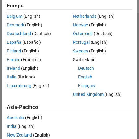
Europa
Belgium
(English)
Netherlands
(English)
Centro di fiducia
Marchi
Informativa sulla privacy
Denmark
(English)
Norway
(English)
Antipirateria
Stato dell'applicazione
Contatti
Deutschland
(Deutsch)
Österreich
(Deutsch)
© 1994-2026 The MathWorks, Inc.
España
(Español)
Portugal
(English)
Finland
(English)
Sweden
(English)
Seleziona u
Italia
France
(Français)
Switzerland
Ireland
(English)
Deutsch
Italia
(Italiano)
English
Luxembourg
(English)
Français
United Kingdom
(English)
Asia-Pacifico
Australia
(English)
India
(English)
New Zealand
(English)