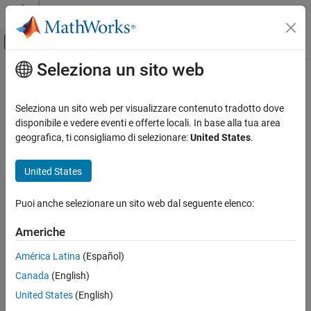
Vai al contenuto
MATLAB Help Center
Attiva/disattiva menu di navigazione off
Seleziona un sito web
Contenuto principale
Pagina iniziale della documentazione
IA e Statistica
Seleziona un sito web per visualizzare contenuto tradotto dove
disponibile e vedere eventi e offerte locali. In base alla tua area
geografica, ti consigliamo di selezionare:
United States
.
How useful was this information?
United States
Puoi anche selezionare un sito web dal seguente elenco:
Americhe
América Latina
(Español)
Canada
(English)
United States
(English)