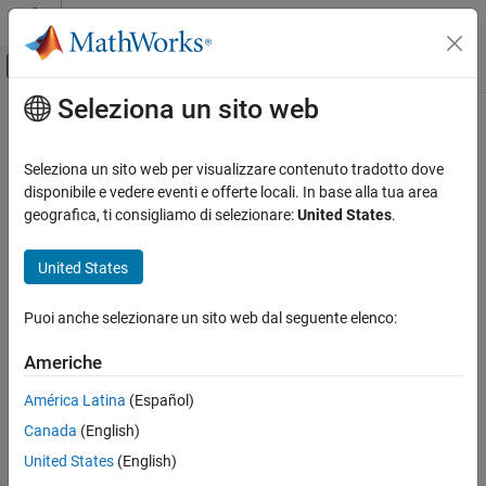
Vai al contenuto
MATLAB Help Center
Attiva/disattiva menu di navigazione off
Seleziona un sito web
Contenuto principale
Pagina iniziale della documentazione
IA e Statistica
Seleziona un sito web per visualizzare contenuto tradotto dove
disponibile e vedere eventi e offerte locali. In base alla tua area
geografica, ti consigliamo di selezionare:
United States
.
How useful was this information?
United States
Puoi anche selezionare un sito web dal seguente elenco:
Americhe
América Latina
(Español)
Canada
(English)
United States
(English)