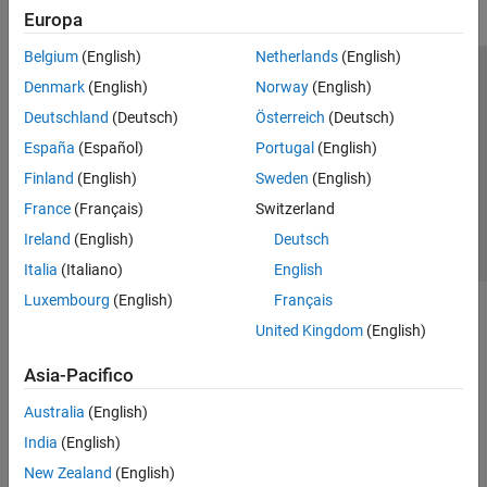
Europa
Belgium
(English)
Netherlands
(English)
Centro di fiducia
Marchi
Informativa sulla privacy
Denmark
(English)
Norway
(English)
Antipirateria
Stato dell'applicazione
Contatti
Deutschland
(Deutsch)
Österreich
(Deutsch)
© 1994-2026 The MathWorks, Inc.
España
(Español)
Portugal
(English)
Finland
(English)
Sweden
(English)
Seleziona u
Italia
France
(Français)
Switzerland
Ireland
(English)
Deutsch
Italia
(Italiano)
English
Luxembourg
(English)
Français
United Kingdom
(English)
Asia-Pacifico
Australia
(English)
India
(English)
New Zealand
(English)