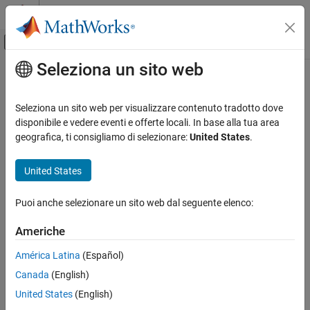
Vai al contenuto
MATLAB Help Center
Attiva/disattiva menu di navigazione off
Seleziona un sito web
Contenuto principale
Pagina iniziale della documentazione
IA e Statistica
Seleziona un sito web per visualizzare contenuto tradotto dove
disponibile e vedere eventi e offerte locali. In base alla tua area
geografica, ti consigliamo di selezionare:
United States
.
How useful was this information?
United States
Puoi anche selezionare un sito web dal seguente elenco:
Americhe
América Latina
(Español)
Canada
(English)
United States
(English)