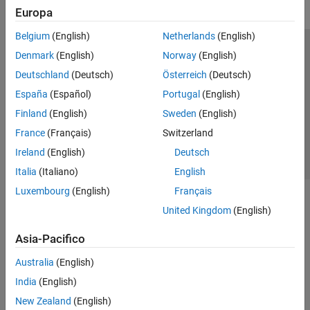
Europa
Belgium
(English)
Netherlands
(English)
Centro di fiducia
Marchi
Informativa sulla privacy
Denmark
(English)
Norway
(English)
Antipirateria
Stato dell'applicazione
Contatti
Deutschland
(Deutsch)
Österreich
(Deutsch)
© 1994-2026 The MathWorks, Inc.
España
(Español)
Portugal
(English)
Finland
(English)
Sweden
(English)
Seleziona u
Italia
France
(Français)
Switzerland
Ireland
(English)
Deutsch
Italia
(Italiano)
English
Luxembourg
(English)
Français
United Kingdom
(English)
Asia-Pacifico
Australia
(English)
India
(English)
New Zealand
(English)