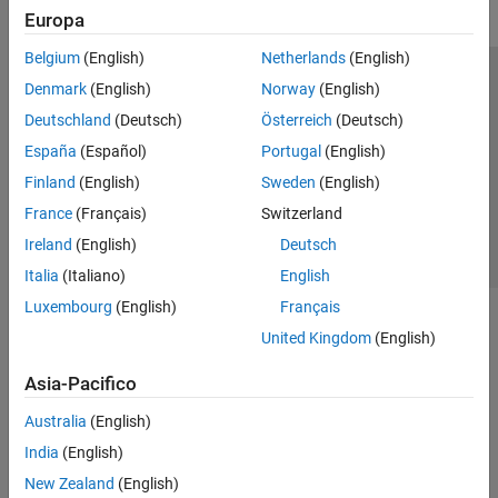
Europa
Belgium
(English)
Netherlands
(English)
Centro di fiducia
Marchi
Informativa sulla privacy
Denmark
(English)
Norway
(English)
Antipirateria
Stato dell'applicazione
Contatti
Deutschland
(Deutsch)
Österreich
(Deutsch)
© 1994-2026 The MathWorks, Inc.
España
(Español)
Portugal
(English)
Finland
(English)
Sweden
(English)
Seleziona u
Italia
France
(Français)
Switzerland
Ireland
(English)
Deutsch
Italia
(Italiano)
English
Luxembourg
(English)
Français
United Kingdom
(English)
Asia-Pacifico
Australia
(English)
India
(English)
New Zealand
(English)