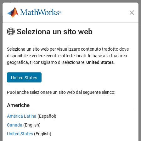
Vai al contenuto
MATLAB Help Center
Attiva/disattiva menu di navigazione off
Seleziona un sito web
Contenuto principale
Pagina iniziale della documentazione
IA e Statistica
Seleziona un sito web per visualizzare contenuto tradotto dove
disponibile e vedere eventi e offerte locali. In base alla tua area
geografica, ti consigliamo di selezionare:
United States
.
How useful was this information?
United States
Puoi anche selezionare un sito web dal seguente elenco:
Americhe
América Latina
(Español)
Canada
(English)
United States
(English)